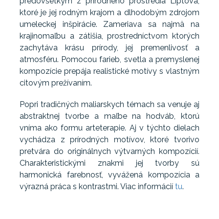
predovšetkým z prírodného prostredia Liptova,
ktoré je jej rodným krajom a dlhodobým zdrojom
umeleckej inšpirácie. Zameriava sa najmä na
krajinomaľbu a zátišia, prostredníctvom ktorých
zachytáva krásu prírody, jej premenlivosť a
atmosféru. Pomocou farieb, svetla a premyslenej
kompozície prepája realistické motívy s vlastným
citovým prežívaním.
Popri tradičných maliarskych témach sa venuje aj
abstraktnej tvorbe a maľbe na hodváb, ktorú
vníma ako formu arteterapie. Aj v týchto dielach
vychádza z prírodných motívov, ktoré tvorivo
pretvára do originálnych výtvarných kompozícií.
Charakteristickými znakmi jej tvorby sú
harmonická farebnosť, vyvážená kompozícia a
výrazná práca s kontrastmi. Viac informácií
tu
.