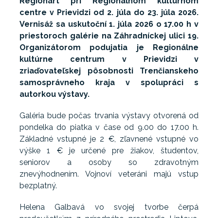
Regionart pri Regionálnom kultúrnom
centre v Prievidzi od 2. júla do 23. júla 2026.
Vernisáž sa uskutoční 1. júla 2026 o 17.00 h v
priestoroch galérie na Záhradníckej ulici 19.
Organizátorom podujatia je Regionálne
kultúrne centrum v Prievidzi v
zriaďovateľskej pôsobnosti Trenčianskeho
samosprávneho kraja v spolupráci s
autorkou výstavy.
Galéria bude počas trvania výstavy otvorená od
pondelka do piatka v čase od 9.00 do 17.00 h.
Základné vstupné je 2 €, zľavnené vstupné vo
výške 1 € je určené pre žiakov, študentov,
seniorov a osoby so zdravotným
znevýhodnením. Vojnoví veteráni majú vstup
bezplatný.
Helena Galbavá vo svojej tvorbe čerpá