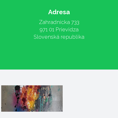
Adresa
Zahradnícka 733
971 01 Prievidza
Slovenská republika