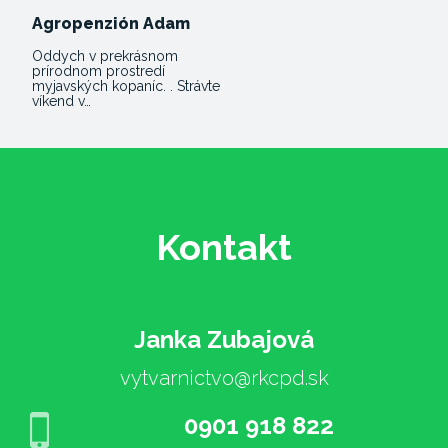
Agropenzión Adam
Oddych v prekrásnom
prírodnom prostredí
myjavských kopaníc. . Strávte
víkend v…
Kontakt
Janka Zubajová
vytvarnictvo@rkcpd.sk
0901 918 822