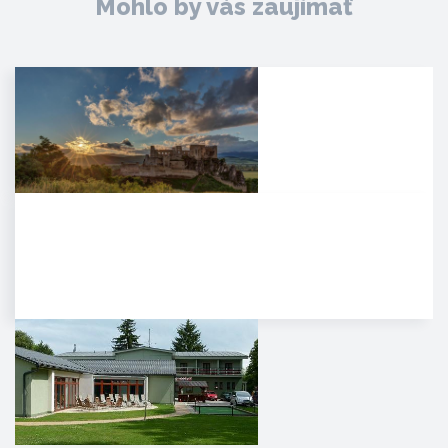
Mohlo by vás zaujímať
Hrad Beckov
Dominantný a majestátny. Taký
je hrad Beckov. Vyrastá zo
skaly, je s ňou spätý ako sú s…