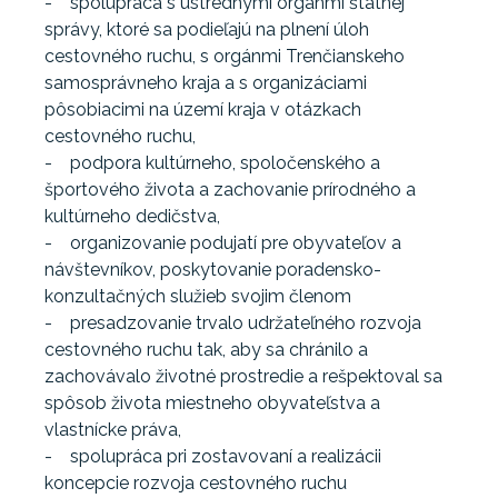
- spolupráca s ústrednými orgánmi štátnej
správy, ktoré sa podieľajú na plnení úloh
cestovného ruchu, s orgánmi Trenčianskeho
samosprávneho kraja a s organizáciami
pôsobiacimi na území kraja v otázkach
cestovného ruchu,
- podpora kultúrneho, spoločenského a
športového života a zachovanie prírodného a
kultúrneho dedičstva,
- organizovanie podujatí pre obyvateľov a
návštevníkov, poskytovanie poradensko-
konzultačných služieb svojim členom
- presadzovanie trvalo udržateľného rozvoja
cestovného ruchu tak, aby sa chránilo a
zachovávalo životné prostredie a rešpektoval sa
spôsob života miestneho obyvateľstva a
vlastnícke práva,
- spolupráca pri zostavovaní a realizácii
koncepcie rozvoja cestovného ruchu