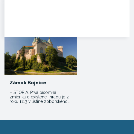
Manínska tiesňava
Iba najcitlivejšie uši poetických
duší tulákov dokážu zachytiť
clivú melódiu vzácnej…
Zámok Bojnice
HISTÓRIA. Prvá písomná
zmienka o existencii hradu je z
roku 1113 v listine zoborského…