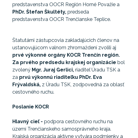
predstavenstva OOCR Región Horné Považie a
PhDr. Štefan Škultéty,
predseda
predstavenstva OOCR Trenčianske Teplice.
Štatutárni zástupcovia zakladajúcich členov na
ustanovujúcom valnom zhromaždení zvolili aj
prvé výkonné orgány KOCR Trenčín región.
Za prvého predsedu krajskej organizácie
bol
zvolený
Mgr. Juraj Gerlici,
riaditeľ Úradu TSK a
za
prvú výkonnú riaditeľku PhDr. Eva
Frývaldská,
z Úradu TSK, zodpovedná za oblasť
cestovného ruchu.
Poslanie KOCR
Hlavný cieľ -
podpora cestovného ruchu na
území Trenčianskeho samosprávneho kraja.
Krajská organizácia aktívne vytvára podmienky a