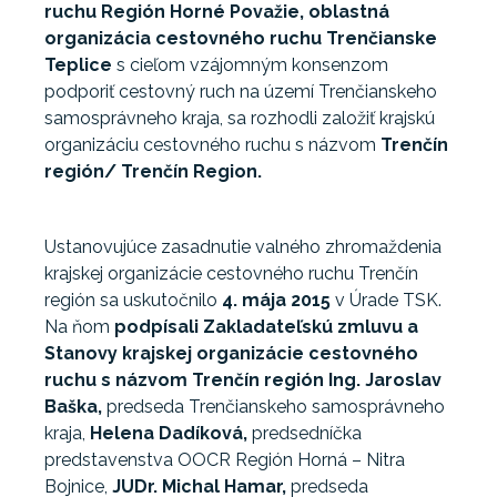
ruchu Región Horné Považie, oblastná
organizácia cestovného ruchu Trenčianske
Teplice
s cieľom vzájomným konsenzom
podporiť cestovný ruch na území Trenčianskeho
samosprávneho kraja, sa rozhodli založiť krajskú
organizáciu cestovného ruchu s názvom
Trenčín
región/ Trenčín Region.
Ustanovujúce zasadnutie valného zhromaždenia
krajskej organizácie cestovného ruchu Trenčín
región sa uskutočnilo
4. mája 2015
v Úrade TSK.
Na ňom
podpísali Zakladateľskú zmluvu a
Stanovy krajskej organizácie cestovného
ruchu s názvom Trenčín región Ing. Jaroslav
Baška,
predseda Trenčianskeho samosprávneho
kraja,
Helena Dadíková,
predsedníčka
predstavenstva OOCR Región Horná – Nitra
Bojnice,
JUDr. Michal Hamar,
predseda