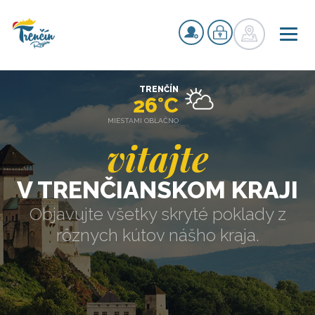
TRENČÍN
26°C
MIESTAMI OBLAČNO
vitajte
V TRENČIANSKOM KRAJI
Objavujte všetky skryté poklady z
rôznych kútov nášho kraja.