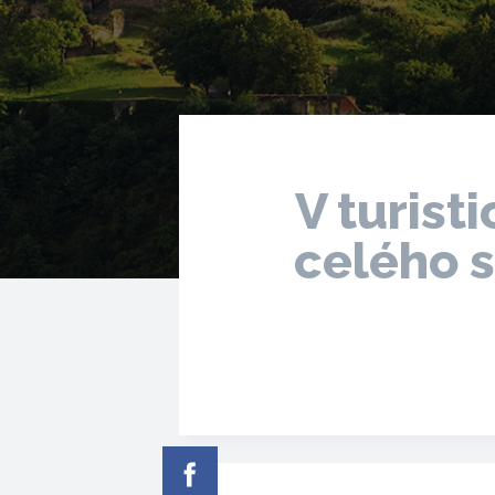
V turist
celého 