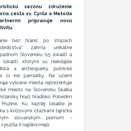
istickú sezónu združenie
rna cesta sv. Cyrila a Metoda
rtnermi pripravuje novú
ivitu.
vanie bez hraníc po stopách
dedičstva" zahŕňa unikátne
padnom Slovensku (15 lokalít) a
lokalít), ktorými sú niekdajšie
diská a archeoparky, pútnické
lne či iné pamiatky. Na území
raja vybrané miesta reprezentuje
ické miesto na Slovensku Skalka
renčiansky hrad, hradisko Pobedim
ružine. Ku každej lokalite je
čka s kvízovými otázkami tajnička
dným slovanským písmom -
 vylúštia tí najšikovnejší.