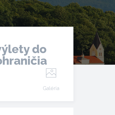
výlety do
hraničia
Galéria