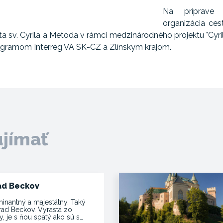
Na príprave a
organizácia ces
a sv. Cyrila a Metoda v rámci medzinárodného projektu "Cyril
ogramom Interreg VA SK-CZ a Zlínskym krajom.
ujímať
ad Beckov
inantný a majestátny. Taký
hrad Beckov. Vyrastá zo
y, je s ňou spätý ako sú s…