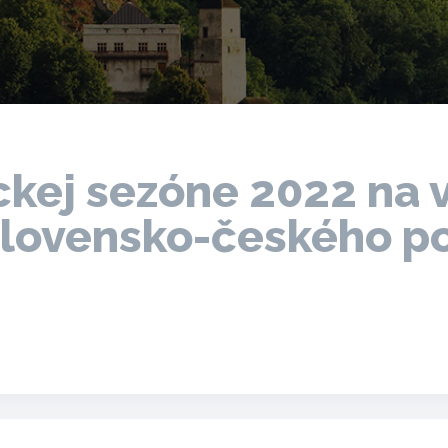
ickej sezóne 2022 na 
slovensko-českého po