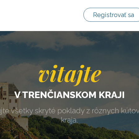
Registrovať sa
vitajte
V TRENČIANSKOM KRAJI
jte všetky skryté poklady z rôznych kúto
kraja.