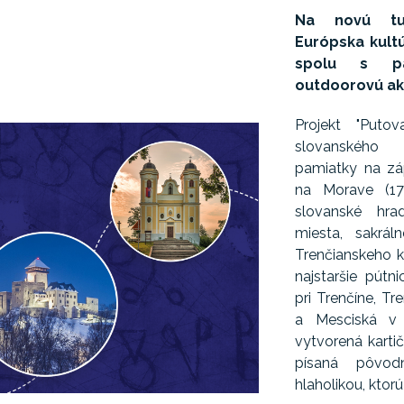
Na novú tur
Európska kultú
spolu s pa
outdoorovú akt
Projekt "Puto
slovanského 
pamiatky na zá
na Morave (17 
slovanské hra
miesta, sakrá
Trenčianskeho k
najstaršie pútn
pri Trenčíne, T
a Mesciská v P
vytvorená karti
písaná pôvo
hlaholikou, ktorú