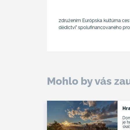
združením Európska kultúrna cest
dědictví" spolufinancovaného pr
Mohlo by vás za
Hr
Dom
je 
skal