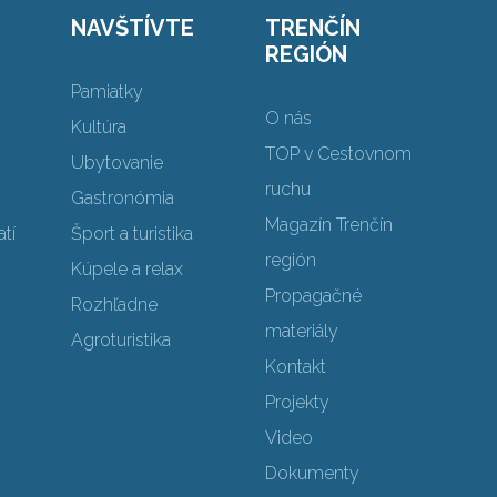
NAVŠTÍVTE
TRENČÍN
REGIÓN
Pamiatky
O nás
Kultúra
TOP v Cestovnom
Ubytovanie
ruchu
Gastronómia
Magazín Trenčín
tí
Šport a turistika
región
Kúpele a relax
Propagačné
Rozhľadne
materiály
Agroturistika
Kontakt
Projekty
Video
Dokumenty