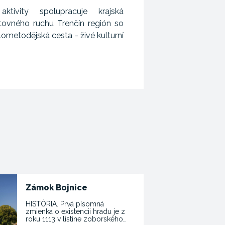
ktivity spolupracuje krajská
tovného ruchu Trenčín región so
ometodějská cesta - živé kulturní
Zámok Bojnice
HISTÓRIA. Prvá písomná
zmienka o existencii hradu je z
roku 1113 v listine zoborského…