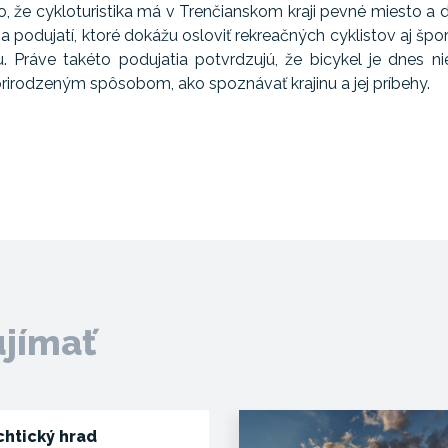
 že cykloturistika má v Trenčianskom kraji pevné miesto a de
y a podujatí, ktoré dokážu osloviť rekreačných cyklistov aj š
u. Práve takéto podujatia potvrdzujú, že bicykel je dnes n
rirodzeným spôsobom, ako spoznávať krajinu a jej príbehy.
ujímať
chtický hrad