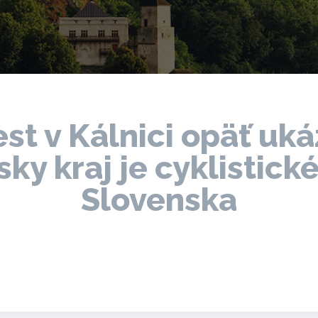
st v Kálnici opäť uká
ky kraj je cyklistic
Slovenska