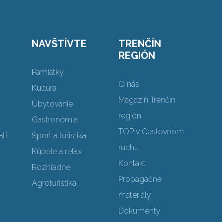
NAVŠTÍVTE
TRENČÍN
REGIÓN
Pamiatky
O nás
Kultúra
Magazín Trenčín
Ubytovanie
región
Gastronómia
TOP v Cestovnom
tí
Šport a turistika
ruchu
Kúpele a relax
Kontakt
Rozhľadne
Propagačné
Agroturistika
materiály
Dokumenty