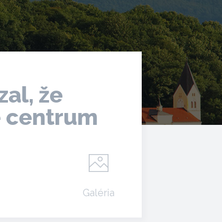
zal, že
ké centrum
Galéria