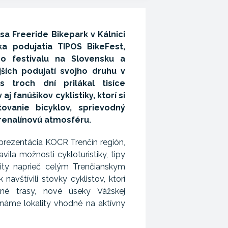
a Freeride Bikepark v Kálnici
ka podujatia TIPOS BikeFest,
ého festivalu na Slovensku a
ších podujatí svojho druhu v
s troch dní prilákal tisíce
j fanúšikov cyklistiky, ktorí si
stovanie bicyklov, sprievodný
renalínovú atmosféru.
 prezentácia KOCR Trenčín región,
ila možnosti cykloturistiky, tipy
ivity naprieč celým Trenčianskym
navštívili stovky cyklistov, ktorí
né trasy, nové úseky Vážskej
známe lokality vhodné na aktívny