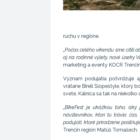
ruchu v regióne.
„Počas celého víkendu sme cítili ob
aj na rodinné výlety, nové úseky V
marketing a eventy KOCR Trenčín
Význam podujatia potvrdzuje aj
vrátane Birell Slopestyle, ktorý 
svete. Kálnica sa tak na niekoľk
„BikeFest je ukážkou toho, aký 
návštevníkov, ktorí tu trávia čas
podujatí, ktoré prirodzene posilňuje 
Trenčín región Matúš Tomašech.