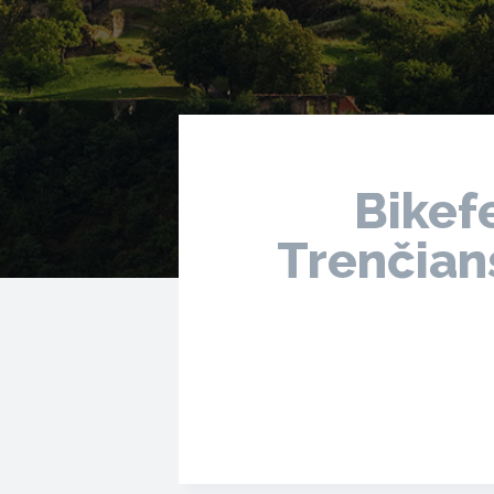
Bikefe
Trenčians