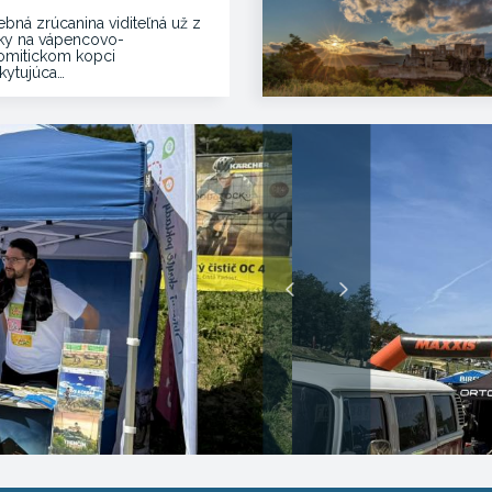
ebná zrúcanina viditeľná už z
ľky na vápencovo-
omitickom kopci
kytujúca…