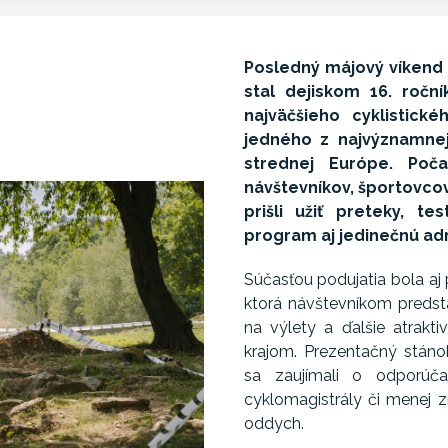
Posledný májový víkend s
stal dejiskom 16. roční
najväčšieho cyklistick
jedného z najvýznamnej
strednej Európe. Poča
návštevníkov, športovcov a
prišli užiť preteky, te
program aj jedinečnú ad
Súčasťou podujatia bola aj
ktorá návštevníkom predstav
na výlety a ďalšie atrakt
krajom. Prezentačný stánok 
sa zaujímali o odporúča
cyklomagistrály či menej 
oddych.