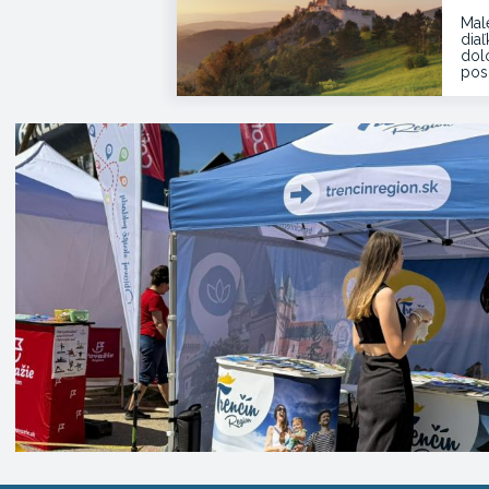
Mal
dia
dol
pos