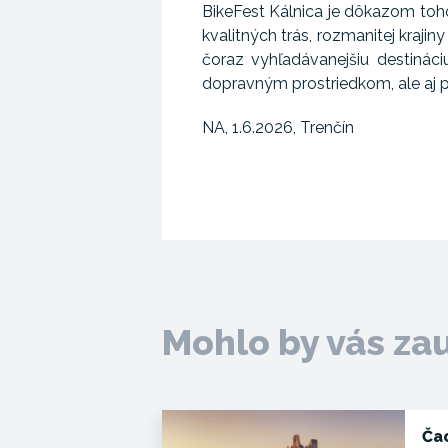
BikeFest Kálnica je dôkazom toho,
kvalitných trás, rozmanitej krajin
čoraz vyhľadávanejšiu destináci
dopravným prostriedkom, ale aj p
NA, 1.6.2026, Trenčín
Mohlo by vás za
Ča