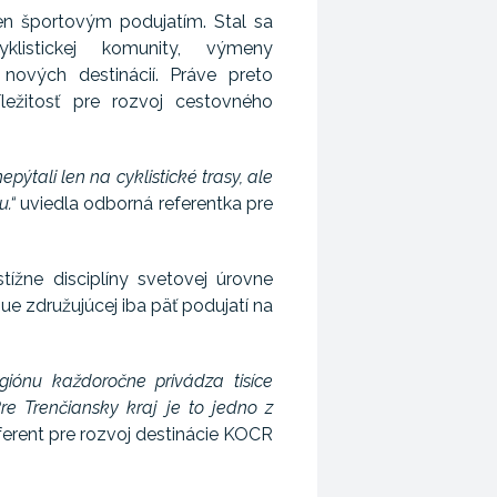
len športovým podujatím. Stal sa
klistickej komunity, výmeny
 nových destinácií. Práve preto
ležitosť pre rozvoj cestovného
pýtali len na cyklistické trasy, ale
.“
uviedla odborná referentka pre
ížne disciplíny svetovej úrovne
ue združujúcej iba päť podujatí na
giónu každoročne privádza tisíce
Pre Trenčiansky kraj je to jedno z
ferent pre rozvoj destinácie KOCR