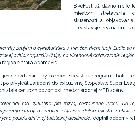
BikeFest už dávno nie je 
miestom stretávania cy
skúseností a objavovania
predstavuje významnú prí
rovský záujem o cykloturistiku v Trenčianskom kraji. Ľudia sa ne
ážskej cyklomagistrály či tipy na víkendové objavovanie regiónu
 región Natália Adamovic.
 jeho medzinárodný rozmer. Súčasťou programu boli prest
bol po prvýkrát zaradený do exkluzívnej Slopestyle Super Leag
o dní stala centrom pozornosti medzinárodnej MTB scény.
potenciál má cyklistika pre rozvoj cestovného ruchu. Do re
, využívajú služby a zároveň objavujú ďalšie miesta v okolí. 
jeho pozíciu aktívnej turistickej destinácie,“
doplnil odborný re