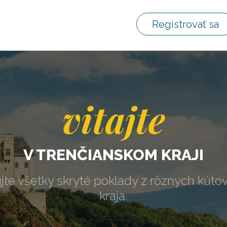
Registrovať sa
vitajte
V TRENČIANSKOM KRAJI
jte všetky skryté poklady z rôznych kúto
kraja.