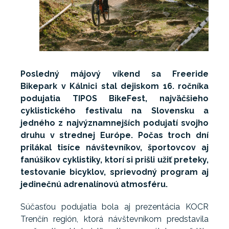
Posledný májový víkend sa Freeride
Bikepark v Kálnici stal dejiskom 16. ročníka
podujatia TIPOS BikeFest, najväčšieho
cyklistického festivalu na Slovensku a
jedného z najvýznamnejších podujatí svojho
druhu v strednej Európe. Počas troch dní
prilákal tisíce návštevníkov, športovcov aj
fanúšikov cyklistiky, ktorí si prišli užiť preteky,
testovanie bicyklov, sprievodný program aj
jedinečnú adrenalínovú atmosféru.
Súčasťou podujatia bola aj prezentácia KOCR
Trenčín región, ktorá návštevníkom predstavila