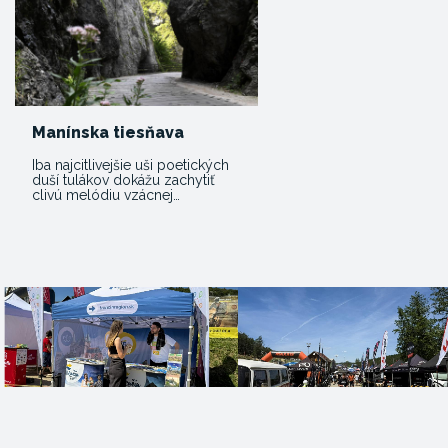
Manínska tiesňava
Iba najcitlivejšie uši poetických
duší tulákov dokážu zachytiť
clivú melódiu vzácnej…