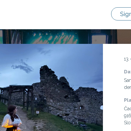
Sig
13.
Da
Sam
de
Pl
Čac
916
Slo