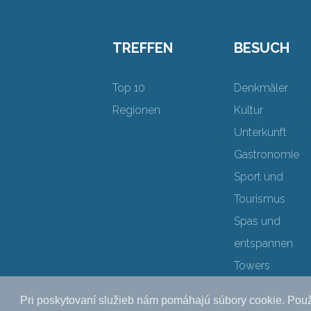
TREFFEN
BESUCH
Top 10
Denkmäler
Regionen
Kultur
Unterkunft
Gastronomie
Sport und
Tourismus
Spas und
entspannen
Towers
Pri poskytovaní služieb nám pomáhajú súbory cookie. Použ