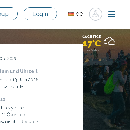
de
nup
Login
sk
en
ČACHTICE
pl
17°C
fr
BEWÖLKT
ru
 06. 2026
hu
tum und Uhrzeit
uk
stag 13. Juni 2026
n ganzen Tag
atz
htický hrad
 21 Čachtice
wakische Republik