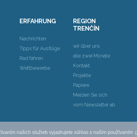
ERFAHRUNG
REGION
TRENČÍN
Nachrichten
wir über uns
Tipps für Ausflüge
alle zwei Monate
Rad fahren
Kontakt
Wettbewerbe
Projekte
Papiere
Melden Sie sich
vom Newsletter ab
ívaním našich služieb vyjadrujete súhlas s naším používaním