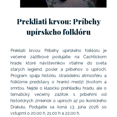
Prekliati krvou: Príbehy
upírskeho folklóru
Prekliati krvou: Príbehy upírskeho folklóru je
večerné zážitkové podujatie na Čachtickom
hrade, ktoré návštevníkov vtiahne do sveta
starých legiend, povier a príbehov o upíroch.
Program spája históriu, strašidelnú atmosféru a
folklórne predstavy o hranici medzi životom a
smrťou. Nejde o klasickú prehliadku hradu, ale o
tematický večerný zážitok s príbehmi od
historických zmienok o upíroch až po ikonického
Drakulu. Podujatie sa koná 13. júna 2026 so
vstupmi o 20.00 h, 21.00 h a 22.00 h.