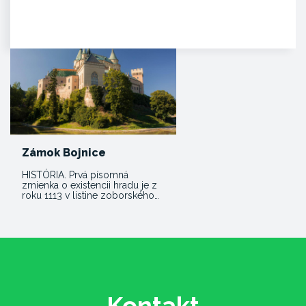
Dominantný a majestátny. Taký
je hrad Beckov. Vyrastá zo
skaly, je s ňou spätý ako sú s…
Zámok Bojnice
HISTÓRIA. Prvá písomná
zmienka o existencii hradu je z
roku 1113 v listine zoborského…
Kontakt