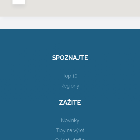
SPOZNAJTE
Top 10
Regióny
ZAŽITE
Novinky
Tipy na výlet