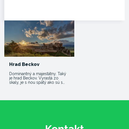
HISTÓRIA. Na mieste dnešného
hradu stálo v období Veľkej
Moravy hradisko ako správne…
Hrad Beckov
Dominantný a majestátny. Taký
je hrad Beckov. Vyrastá zo
skaly, je s ňou spätý ako sú s…
Kontakt