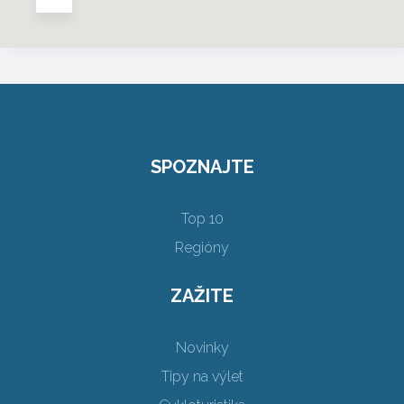
SPOZNAJTE
Top 10
Regióny
ZAŽITE
Novinky
Tipy na výlet