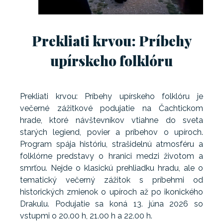
Prekliati krvou: Príbehy
upírskeho folklóru
Prekliati krvou: Príbehy upírskeho folklóru je
večerné zážitkové podujatie na Čachtickom
hrade, ktoré návštevníkov vtiahne do sveta
starých legiend, povier a príbehov o upíroch.
Program spája históriu, strašidelnú atmosféru a
folklórne predstavy o hranici medzi životom a
smrťou. Nejde o klasickú prehliadku hradu, ale o
tematický večerný zážitok s príbehmi od
historických zmienok o upíroch až po ikonického
Drakulu. Podujatie sa koná 13. júna 2026 so
vstupmi o 20.00 h, 21.00 h a 22.00 h.