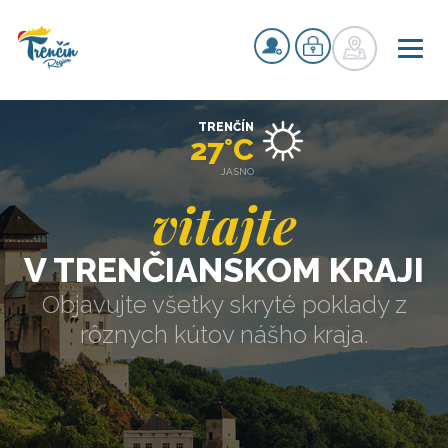
TRENČÍN
27°C
JASNO
vitajte
V TRENČIANSKOM KRAJI
Objavujte všetky skryté poklady z
rôznych kútov nášho kraja.