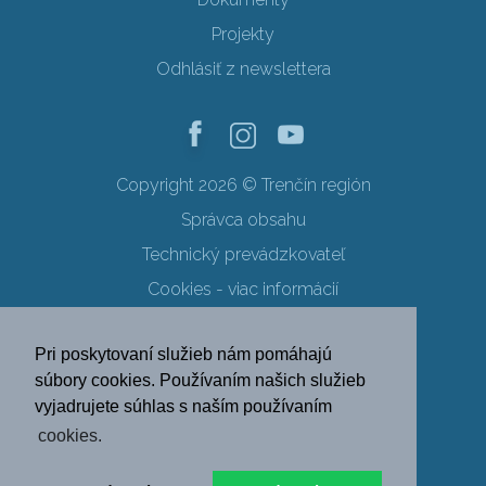
Projekty
Odhlásiť z newslettera
Copyright 2026 © Trenčín región
Správca obsahu
Technický prevádzkovateľ
Cookies - viac informácií
Obchodné podmienky
Pri poskytovaní služieb nám pomáhajú
Ochrana osobných údajov
súbory cookies. Používaním našich služieb
vyjadrujete súhlas s naším používaním
SK
EN
DE
PL
cookies.
FR
RU
HU
UK