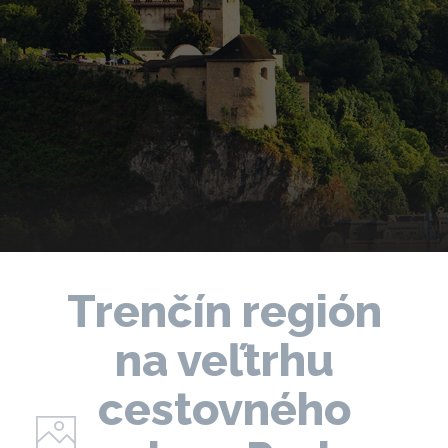
Trenčín región
na veľtrhu
cestovného