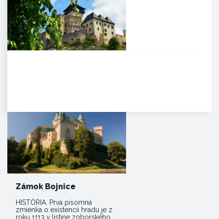
Trenčiansky hrad
HISTÓRIA. Na mieste dnešného
hradu stálo v období Veľkej
Moravy hradisko ako správne…
Zámok Bojnice
HISTÓRIA. Prvá písomná
zmienka o existencii hradu je z
roku 1113 v listine zoborského…