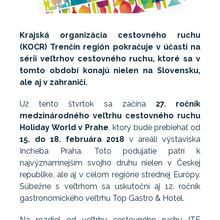
Krajská organizácia cestovného ruchu
(KOCR) Trenčín región pokračuje v účasti na
sérii veľtrhov cestovného ruchu, ktoré sa v
tomto období konajú nielen na Slovensku,
ale aj v zahraničí.
Už tento štvrtok sa začína
27. ročník
medzinárodného veľtrhu cestovného ruchu
Holiday World v Prahe
, ktorý bude prebiehať od
15. do 18. februára 2018
v areáli výstaviska
Incheba Praha. Toto podujatie patrí k
najvýznamnejším svojho druhu nielen v Českej
republike, ale aj v celom regióne strednej Európy.
Súbežne s veľtrhom sa uskutoční aj 12. ročník
gastronomického veľtrhu Top Gastro & Hotel.
Na rozdiel od veľtrhu cestovného ruchu ITF