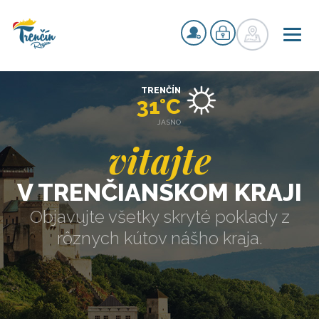
TRENČÍN
31°C
JASNO
vitajte
V TRENČIANSKOM KRAJI
Objavujte všetky skryté poklady z
rôznych kútov nášho kraja.