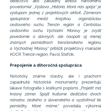
dedičstvo ako základný atribút národného
povedomia“.
„Výstava „História, ktorá nás spája“ je
výstupom jednej z projektových aktivít. Zámerom
spolupráce medzi krajskou organizáciou
cestovného ruchu Trenčín región a Centrálou
cestovního ruchu Východní Moravy je zvýšiť
povedomie o slávnych, ale naopak aj menej
známych pamiatkach trenčianskeho regiónu
a Východnej Moravy,“
priblížil projektový manažér
KOCR Trenčín región, Pavol Štefčík.
Prepojenie a dlhoročná spolupráca
Notoricky známe stavby, ale i prachom
zapadnuté historické monumenty prezentujú
lákavé fotografie s krátkymi popismi.
„Projekt má
krásny zámer. Spojiť kultúrne dedičstvo dvoch
národov, českého a slovenského a vyzdvihnúť tie
pamiatky, ktoré máme,“
povedala výkonná