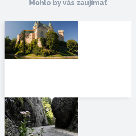
Mohlo by vás zaujímať
Zámok Bojnice
HISTÓRIA. Prvá písomná
zmienka o existencii hradu je z
roku 1113 v listine zoborského…