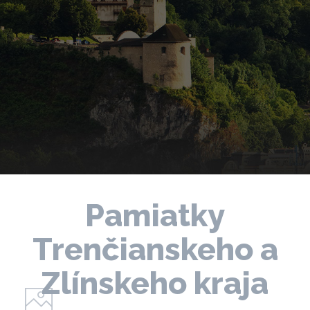
Pamiatky
Trenčianskeho a
Zlínskeho kraja