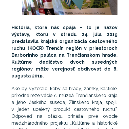
História, ktorá nás spája – to je názov
výstavy, ktorú v stredu 24. júla 2019
predstavila krajská organizácia cestovného
ruchu (KOCR) Trenčín región v priestoroch
Barborinho paláca na Trenčianskom hrade.
Kultúrne dedičstvo dvoch susedných
regiónov môže verejnosť obdivovať do 8.
augusta 2019.
Ako by vyzeralo, keby sa hrady, zámky, kaštiele,
prírodné rezervácie či múzeá Trenčianskeho kraja
a jeho českého suseda, Zlínskeho kraja, spojili
v jeden ucelený produkt cestovného ruchu?
Odpoveď na otázku prináša prvé ovocie
medzinárodného projektu „Kultúrne a historické