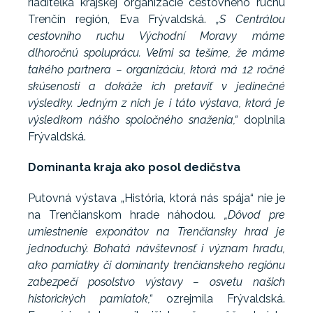
riaditeľka krajskej organizácie cestovného ruchu
Trenčín región, Eva Frývaldská.
„S Centrálou
cestovního ruchu Východní Moravy máme
dlhoročnú spoluprácu. Veľmi sa tešíme, že máme
takého partnera – organizáciu, ktorá má 12 ročné
skúsenosti a dokáže ich pretaviť v jedinečné
výsledky. Jedným z nich je i táto výstava, ktorá je
výsledkom nášho spoločného snaženia,“
doplnila
Frývaldská.
Dominanta kraja ako posol dedičstva
Putovná výstava „História, ktorá nás spája“ nie je
na Trenčianskom hrade náhodou.
„Dôvod pre
umiestnenie exponátov na Trenčiansky hrad je
jednoduchý. Bohatá návštevnosť i význam hradu,
ako pamiatky či dominanty trenčianskeho regiónu
zabezpečí posolstvo výstavy – osvetu našich
historických pamiatok,“
ozrejmila Frývaldská.