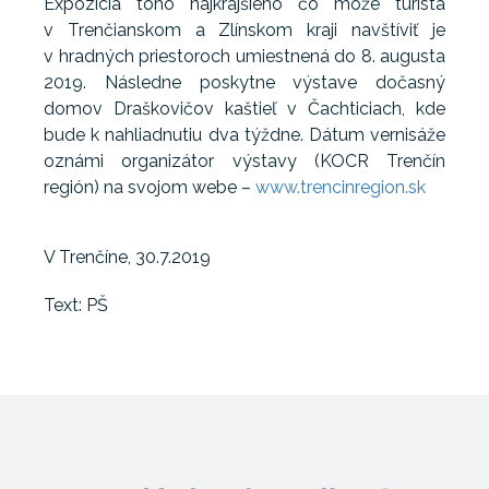
Expozícia toho najkrajšieho čo môže turista
v Trenčianskom a Zlínskom kraji navštíviť je
v hradných priestoroch umiestnená do 8. augusta
2019. Následne poskytne výstave dočasný
domov Draškovičov kaštieľ v Čachticiach, kde
bude k nahliadnutiu dva týždne. Dátum vernisáže
oznámi organizátor výstavy (KOCR Trenčín
región) na svojom webe –
www.trencinregion.sk
V Trenčíne, 30.7.2019
Text: PŠ