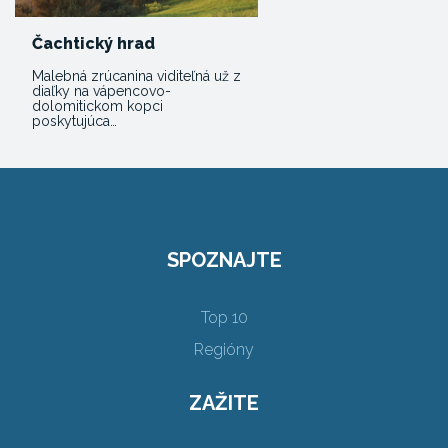
Čachtický hrad
Malebná zrúcanina viditeľná už z
diaľky na vápencovo-
dolomitickom kopci
poskytujúca…
SPOZNAJTE
Top 10
Regióny
ZAŽITE