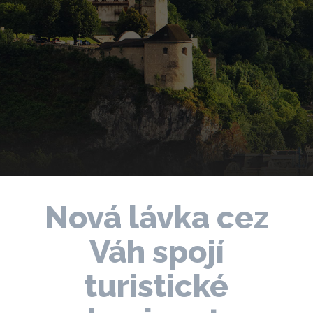
Nová lávka cez
Váh spojí
turistické