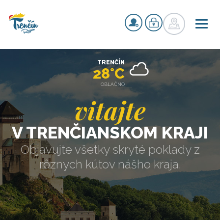
TRENČÍN
28°C
OBLAČNO
vitajte
V TRENČIANSKOM KRAJI
Objavujte všetky skryté poklady z
rôznych kútov nášho kraja.