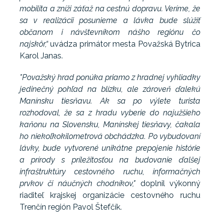
mobilita a zníži záťaž na cestnú dopravu. Veríme, že
sa v realizácii posunieme a lávka bude slúžiť
občanom i návštevníkom nášho regiónu čo
najskôr,“
uvádza primátor mesta Považská Bytrica
Karol Janas.
"Považský hrad ponúka priamo z hradnej vyhliadky
jedinečný pohľad na blízku, ale zároveň ďalekú
Manínsku tiesňavu. Ak sa po výlete turista
rozhodoval, že sa z hradu vyberie do najužšieho
kaňonu na Slovensku, Manínskej tiesňavy, čakala
ho niekoľkokilometrová obchádzka. Po vybudovaní
lávky, bude vytvorené unikátne prepojenie histórie
a prírody s príležitosťou na budovanie ďalšej
infraštruktúry cestovného ruchu, informačných
prvkov či náučných chodníkov,"
doplnil výkonný
riaditeľ krajskej organizácie cestovného ruchu
Trenčín región Pavol Štefčík.