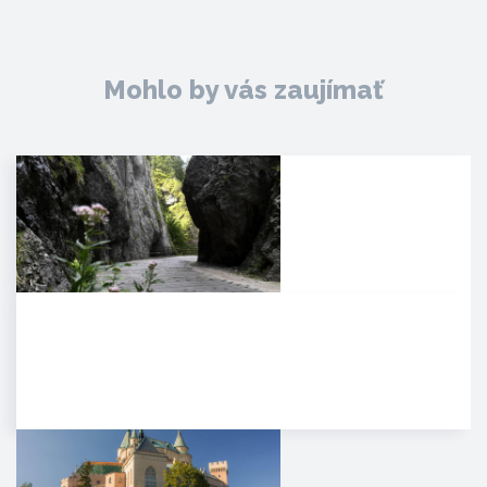
Mohlo by vás zaujímať
Manínska tiesňava
Iba najcitlivejšie uši poetických
duší tulákov dokážu zachytiť
clivú melódiu vzácnej…