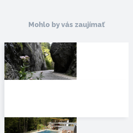
Mohlo by vás zaujímať
Manínska tiesňava
Iba najcitlivejšie uši poetických
duší tulákov dokážu zachytiť
clivú melódiu vzácnej…