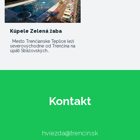
Kúpele Zelená žaba
. Mesto Trenčianske Teplice leží
severovýchodne od Trenčína na
úpätí Strážovských…
Kontakt
hviezda@trencin.sk