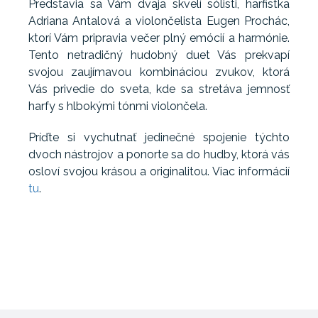
Predstavia sa Vám dvaja skvelí sólisti, harfistka
Adriana Antalová a violončelista Eugen Prochác,
ktorí Vám pripravia večer plný emócií a harmónie.
Tento netradičný hudobný duet Vás prekvapí
svojou zaujímavou kombináciou zvukov, ktorá
Vás privedie do sveta, kde sa stretáva jemnosť
harfy s hlbokými tónmi violončela.
Príďte si vychutnať jedinečné spojenie týchto
dvoch nástrojov a ponorte sa do hudby, ktorá vás
osloví svojou krásou a originalitou. Viac informácií
tu
.