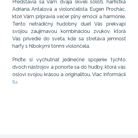
Predstavia sa Vám dvaja skvelí sólisti, harfistka
Adriana Antalová a violončelista Eugen Prochác,
ktorí Vám pripravia večer plný emócií a harmónie.
Tento netradičný hudobný duet Vás prekvapí
svojou zaujímavou kombináciou zvukov, ktorá
Vás privedie do sveta, kde sa stretáva jemnosť
harfy s hlbokými tónmi violončela.
Príďte si vychutnať jedinečné spojenie týchto
dvoch nástrojov a ponorte sa do hudby, ktorá vás
osloví svojou krásou a originalitou. Viac informácií
tu
.