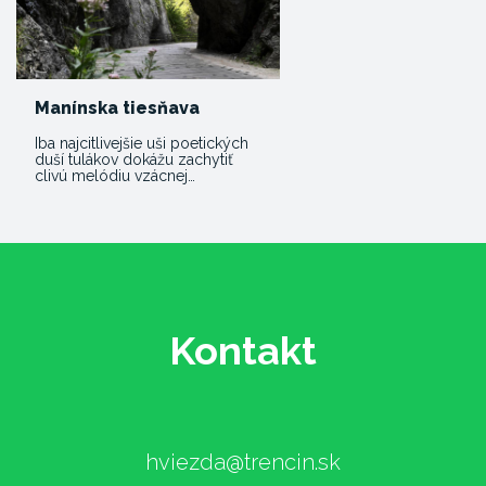
Manínska tiesňava
Iba najcitlivejšie uši poetických
duší tulákov dokážu zachytiť
clivú melódiu vzácnej…
Kontakt
hviezda@trencin.sk