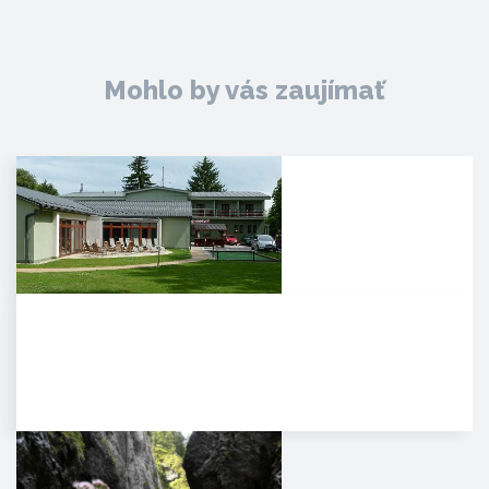
Mohlo by vás zaujímať
Agropenzión Adam
Oddych v prekrásnom
prírodnom prostredí
myjavských kopaníc. . Strávte
víkend v…