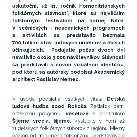
uskutočnil už 31. ročník Hornonitrianskych
folklórnych slávností, ktoré sú najväčším
folklórnym festivalom na hornej Nitre.
V scénických i nescénických programoch
a aktivitách sa predstavilo bezmála
700 folkloristov, ľudových umelcov a ďalších
účinkujúcich. Podujatie počas dvoch dní
navštívilo okolo 3 000 návštevníkov. Slávnosti
sa predstavili s novou vizuálnou identitou,
pod ktorú sa autorsky podpísal Akademický
architekt Rastislav Nemec.
V úvode podujatia všetkých vítala
Detská
ľudová hudba spod Rokoša
. Začiatok patril
detskému programu
Veselože
s podtitulom
Šijeme vrecia, šijeme
. Vystúpilo v ňom až
11 detských folklórnych súborov z regiónu. Mierny
odklon od tradičného folklorizmu predstavovalo