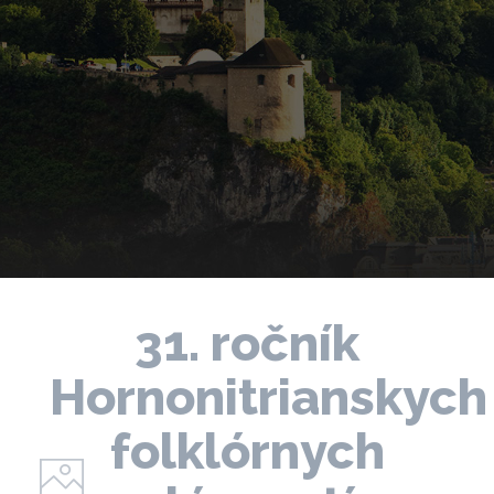
31. ročník
Hornonitrianskych
folklórnych