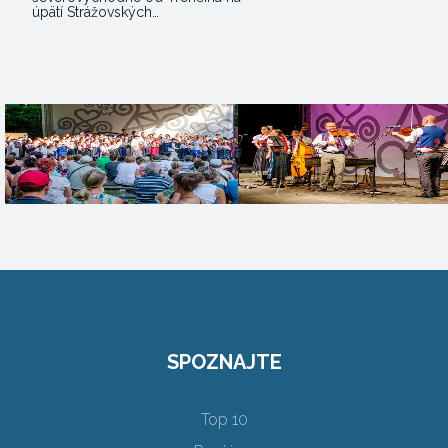
úpätí Strážovských…
SPOZNAJTE
Top 10