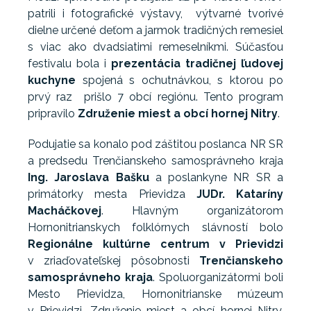
patrili i fotografické výstavy, výtvarné tvorivé
dielne určené deťom a jarmok tradičných remesiel
s viac ako dvadsiatimi remeselníkmi. Súčasťou
festivalu bola i
prezentácia tradičnej ľudovej
kuchyne
spojená s ochutnávkou, s ktorou po
prvý raz prišlo 7 obcí regiónu. Tento program
pripravilo
Združenie miest a obcí hornej Nitry
.
Podujatie sa konalo pod záštitou poslanca NR SR
a predsedu Trenčianskeho samosprávneho kraja
Ing. Jaroslava Bašku
a poslankyne NR SR a
primátorky mesta Prievidza
JUDr. Kataríny
Macháčkovej
. Hlavným organizátorom
Hornonitrianskych folklórnych slávností bolo
Regionálne kultúrne centrum v Prievidzi
v zriaďovateľskej pôsobnosti
Trenčianskeho
samosprávneho kraja
. Spoluorganizátormi boli
Mesto Prievidza, Hornonitrianske múzeum
v Prievidzi, Združenie miest a obcí hornej Nitry,