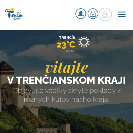
TRENČÍN
23°C
JASNO
vitajte
V TRENČIANSKOM KRAJI
Objavujte všetky skryté poklady z
rôznych kútov nášho kraja.