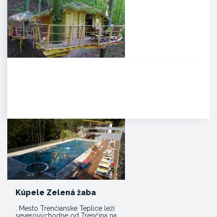
Noc v korunách stromov
Kúpeľné mesto Trenčianske
Teplice sa pýši novou,
jedinečnou atrakciou. Môžete
tam…
Kúpele Zelená žaba
. Mesto Trenčianske Teplice leží
severovýchodne od Trenčína na