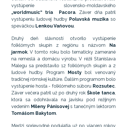
vystúpenie slovensko-moldavského
„worldmusic“ tria Pacora
. Záver dňa patril
vystúpeniu ľudovej hudby
Poluvská muzika
so
speváčkou
Lenkou Vaňovou
.
Druhý deň slávností otvorilo vystúpenie
folklórnych skupín z regiónu s názvom
Na
jarmok
. V tomto roku bolo tematicky zamerané
na remeslá a domácu výrobu. V réžii Stanislava
Malegu sa predstavilo 12 folklórnych skupín a 2
ľudové hudby. Program
Mosty
bol venovaný
tradičnej rómskej kultúre. Ďalším programom bolo
vystúpenie hosťa - folklórneho súboru
Rozsutec
.
Záver večera patril už po druhý rok
Škole tanca
,
ktorá sa odohrávala na javisku pod režijným
vedením
Mileny Pánisovej
s tanečným lektorom
Tomášom Bakytom
.
Medzi sprievodné podujatia už po viacero rokov