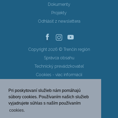
Dokumenty
Projekty
Odhlásiť z newslettera
Copyright 2026 © Trenčín región
Správca obsahu
Technický prevádzkovateľ
Cookies - viac informácií
Obchodné podmienky
Pri poskytovaní služieb nám pomáhajú
Ochrana osobných údajov
súbory cookies. Používaním našich služieb
vyjadrujete súhlas s naším používaním
SK
EN
DE
PL
cookies.
FR
RU
HU
UK