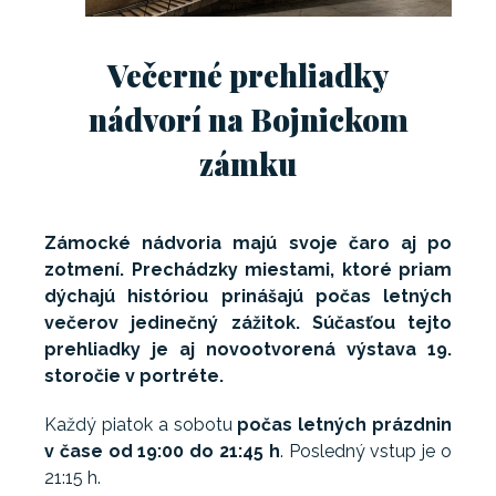
Večerné prehliadky
nádvorí na Bojnickom
zámku
Zámocké nádvoria majú svoje čaro aj po
zotmení. Prechádzky miestami, ktoré priam
dýchajú históriou prinášajú počas letných
večerov jedinečný zážitok. Súčasťou tejto
prehliadky je aj novootvorená výstava 19.
storočie v portréte.
Každý piatok a sobotu
počas letných prázdnin
v čase od 19:00 do 21:45 h
. Posledný vstup je o
21:15 h.