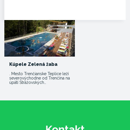
Malebná zrúcanina viditeľná už z
diaľky na vápencovo-
dolomitickom kopci
poskytujúca…
Kúpele Zelená žaba
. Mesto Trenčianske Teplice leží
severovýchodne od Trenčína na
úpätí Strážovských…
Kontakt