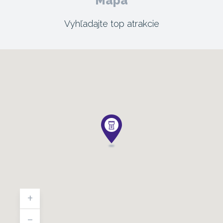
Mapa
Vyhľadajte top atrakcie
+
-