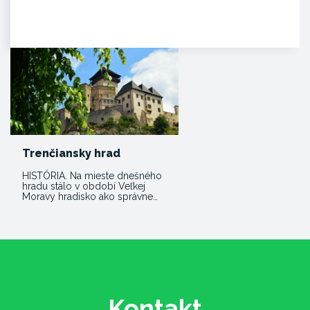
Malebná zrúcanina viditeľná už z
diaľky na vápencovo-
dolomitickom kopci
poskytujúca…
Trenčiansky hrad
HISTÓRIA. Na mieste dnešného
hradu stálo v období Veľkej
Moravy hradisko ako správne…
Kontakt