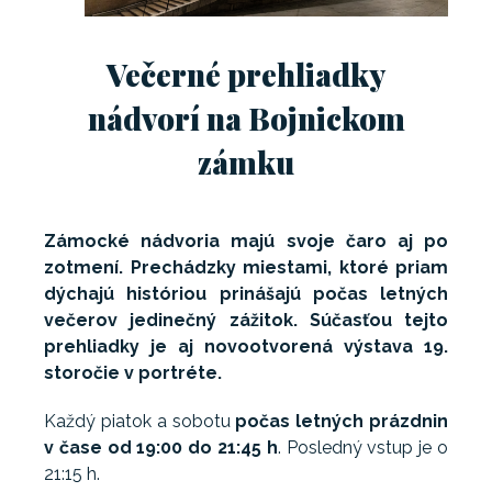
Večerné prehliadky
nádvorí na Bojnickom
zámku
Zámocké nádvoria majú svoje čaro aj po
zotmení. Prechádzky miestami, ktoré priam
dýchajú históriou prinášajú počas letných
večerov jedinečný zážitok. Súčasťou tejto
prehliadky je aj novootvorená výstava 19.
storočie v portréte.
Každý piatok a sobotu
počas letných prázdnin
v čase od 19:00 do 21:45 h
. Posledný vstup je o
21:15 h.