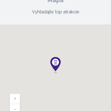
Mapa
Vyhľadajte top atrakcie
+
-