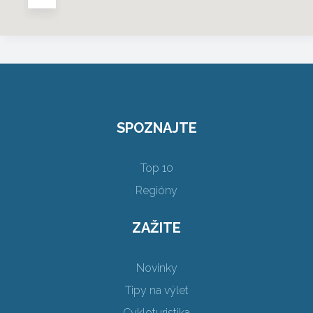
SPOZNAJTE
Top 10
Regióny
ZAŽITE
Novinky
Tipy na výlet
Cykloturistika