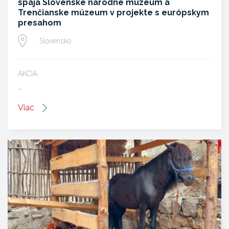
spája Slovenské národné múzeum a
Trenčianske múzeum v projekte s európskym
presahom
, Slovensko
AKCIA
…
Viac