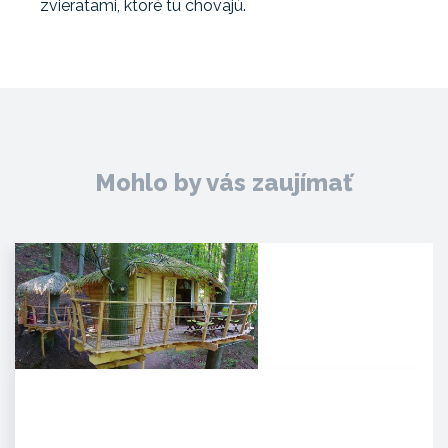
zvieratami, ktoré tu chovajú.
Mohlo by vás zaujímať
Noc v korunách stromov
Kúpeľné mesto Trenčianske
Teplice sa pýši novou,