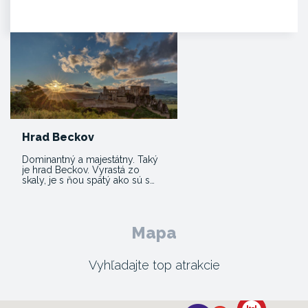
jedinečnou atrakciou. Môžete
tam…
Hrad Beckov
Dominantný a majestátny. Taký
je hrad Beckov. Vyrastá zo
skaly, je s ňou spätý ako sú s…
Mapa
Vyhľadajte top atrakcie