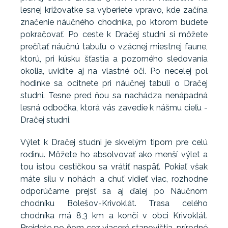
lesnej križovatke sa vyberiete vpravo, kde začína
značenie náučného chodníka, po ktorom budete
pokračovať. Po ceste k Dračej studni si môžete
prečítať náučnú tabuľu o vzácnej miestnej faune,
ktorú, pri kúsku šťastia a pozorného sledovania
okolia, uvidíte aj na vlastné oči. Po necelej pol
hodinke sa ocitnete pri náučnej tabuli o Dračej
studni. Tesne pred ňou sa nachádza nenápadná
lesná odbočka, ktorá vás zavedie k nášmu cieľu -
Dračej studni.
Výlet k Dračej studni je skvelým tipom pre celú
rodinu. Môžete ho absolvovať ako menší výlet a
tou istou cestičkou sa vrátiť naspäť. Pokiaľ však
máte silu v nohách a chuť vidieť viac, rozhodne
odporúčame prejsť sa aj ďalej po Náučnom
chodníku Bolešov-Krivoklát. Trasa celého
chodníka má 8,3 km a končí v obci Krivoklát.
Prejdete po ňom cez viaceré stanovištia, prírodné