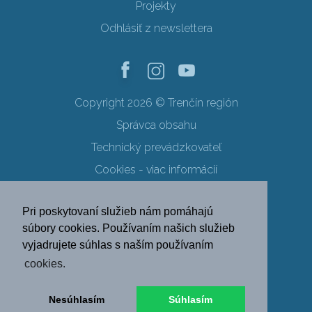
Projekty
Odhlásiť z newslettera
Copyright 2026 © Trenčín región
Správca obsahu
Technický prevádzkovateľ
Cookies - viac informácií
Obchodné podmienky
Pri poskytovaní služieb nám pomáhajú
Ochrana osobných údajov
súbory cookies. Používaním našich služieb
vyjadrujete súhlas s naším používaním
SK
EN
DE
PL
cookies.
FR
RU
HU
UK
Nesúhlasím
Súhlasím