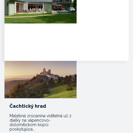
Agropenzión Adam
Oddych v prekrásnom
prírodnom prostredí
myjavských kopaníc. . Strávte
víkend v…
Čachtický hrad
Malebná zrúcanina viditeľná už z
diaľky na vápencovo-
dolomitickom kopci
poskytujúca…