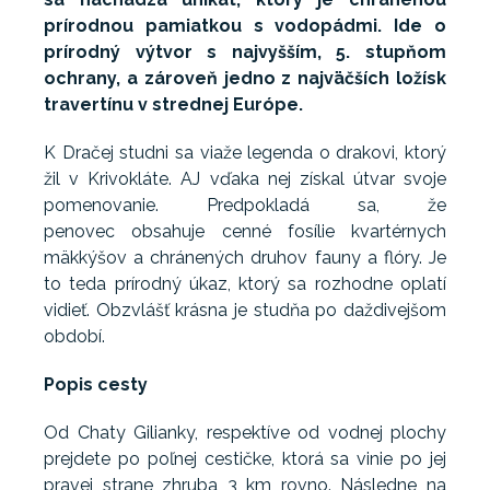
prírodnou pamiatkou s vodopádmi. Ide o
prírodný výtvor s najvyšším, 5. stupňom
ochrany, a zároveň jedno z najväčších ložísk
travertínu v strednej Európe.
K Dračej studni sa viaže legenda o drakovi, ktorý
žil v Krivokláte. AJ vďaka nej získal útvar svoje
pomenovanie. Predpokladá sa, že
penovec obsahuje cenné fosílie kvartérnych
mäkkýšov a chránených druhov fauny a flóry. Je
to teda prírodný úkaz, ktorý sa rozhodne oplatí
vidieť. Obzvlášť krásna je studňa po daždivejšom
období.
Popis cesty
Od Chaty Gilianky, respektíve od vodnej plochy
prejdete po poľnej cestičke, ktorá sa vinie po jej
pravej strane zhruba 3 km rovno. Následne na