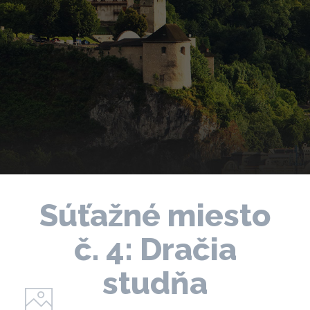
Súťažné miesto
č. 4: Dračia
studňa