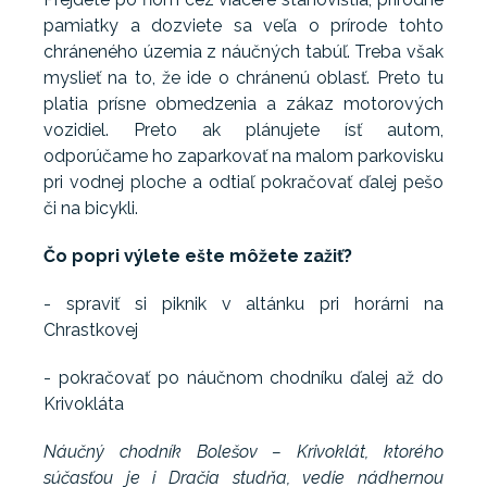
pamiatky a dozviete sa veľa o prírode tohto
chráneného územia z náučných tabúľ. Treba však
myslieť na to, že ide o chránenú oblasť. Preto tu
platia prísne obmedzenia a zákaz motorových
vozidiel. Preto ak plánujete ísť autom,
odporúčame ho zaparkovať na malom parkovisku
pri vodnej ploche a odtiaľ pokračovať ďalej pešo
či na bicykli.
Čo popri výlete ešte môžete zažiť?
- spraviť si piknik v altánku pri horárni na
Chrastkovej
- pokračovať po náučnom chodníku ďalej až do
Krivokláta
Náučný chodník Bolešov – Krivoklát, ktorého
súčasťou je i Dračia studňa, vedie nádhernou