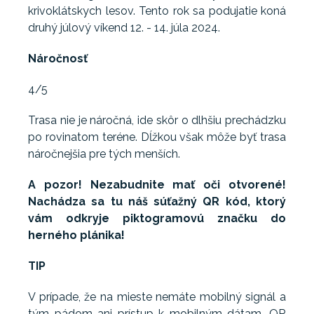
krivoklátskych lesov. Tento rok sa podujatie koná
druhý júlový víkend 12. - 14. júla 2024.
Náročnosť
4/5
Trasa nie je náročná, ide skôr o dlhšiu prechádzku
po rovinatom teréne. Dĺžkou však môže byť trasa
náročnejšia pre tých menších.
A pozor! Nezabudnite mať oči otvorené!
Nachádza sa tu náš súťažný QR kód, ktorý
vám odkryje piktogramovú značku do
herného plánika!
TIP
V prípade, že na mieste nemáte mobilný signál a
tým pádom ani prístup k mobilným dátam, QR