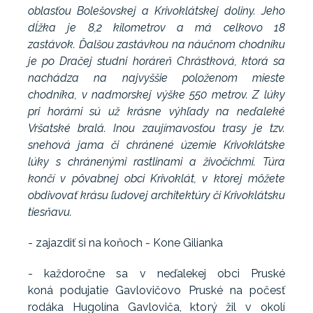
oblasťou Bolešovskej a Krivoklátskej doliny. Jeho
dĺžka je 8,2 kilometrov a má celkovo 18
zastávok. Ďalšou zastávkou na náučnom chodníku
je po Dračej studni horáreň Chrástková, ktorá sa
nachádza na najvyššie položenom mieste
chodníka, v nadmorskej výške 550 metrov. Z lúky
pri horárni sú už krásne výhľady na neďaleké
Vršatské bralá. Inou zaujímavosťou trasy je tzv.
snehová jama či chránené územie Krivoklátske
lúky s chránenými rastlinami a živočíchmi. Túra
končí v pôvabnej obci Krivoklát, v ktorej môžete
obdivovať krásu ľudovej architektúry či Krivoklátsku
tiesňavu.
- zajazdiť si na koňoch - Kone Gilianka
- každoročne sa v neďalekej obci Pruské
koná podujatie Gavlovičovo Pruské na počesť
rodáka Hugolína Gavloviča, ktorý žil v okolí