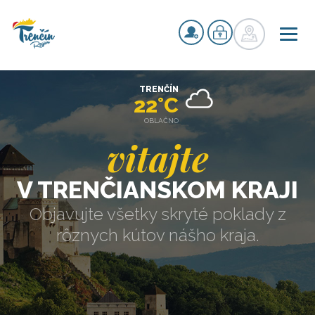
TRENČÍN
22°C
OBLAČNO
vitajte
V TRENČIANSKOM KRAJI
Objavujte všetky skryté poklady z
rôznych kútov nášho kraja.