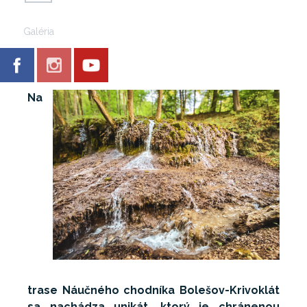
Galéria
Na
trase Náučného chodníka Bolešov-Krivoklát
sa nachádza unikát, ktorý je chránenou