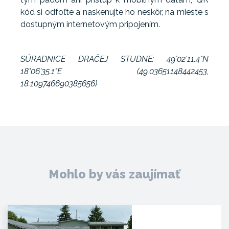
kód si odfoťte a naskenujte ho neskôr, na mieste s
dostupným internetovým pripojením.
SÚRADNICE DRAČEJ STUDNE: 49°02'11.4"N
18°06'35.1"E (49.03651148442453,
18.109746690385656)
Mohlo by vás zaujímať