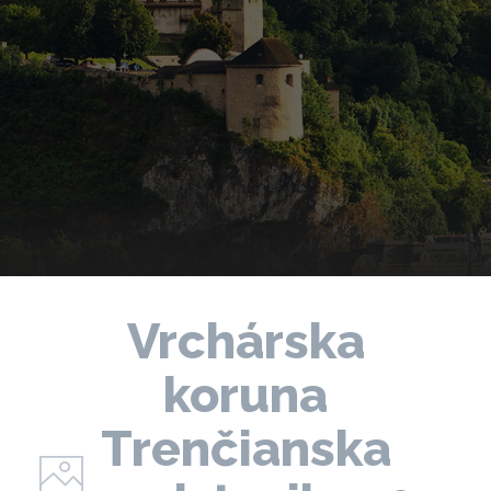
Vrchárska
koruna
Trenčianska