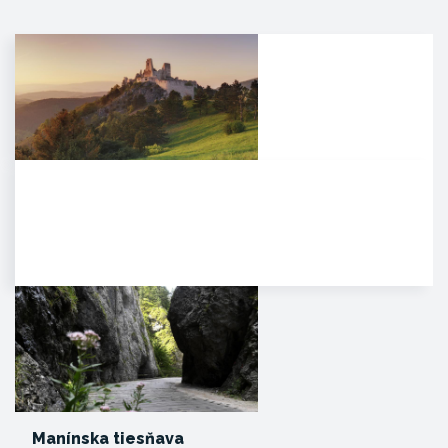
Čachtický hrad
Malebná zrúcanina viditeľná už z
diaľky na vápencovo-
dolomitickom kopci
poskytujúca…
Manínska tiesňava