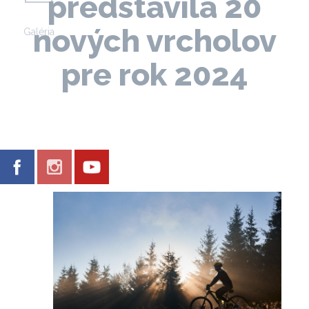
predstavila 20
nových vrcholov
Galéria
pre rok 2024