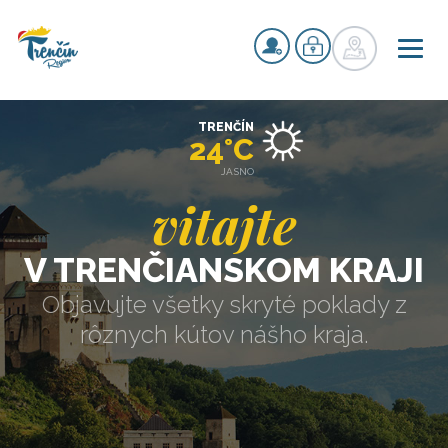
TRENČÍN
24°C
JASNO
vitajte
V TRENČIANSKOM KRAJI
Objavujte všetky skryté poklady z
rôznych kútov nášho kraja.