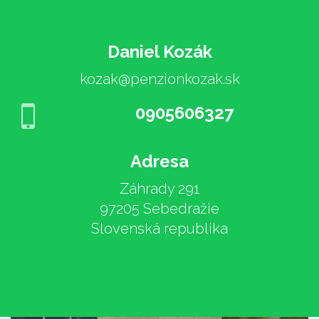
Daniel Kozák
kozak@penzionkozak.sk
0905606327
Adresa
Záhrady 291
97205 Sebedražie
Slovenská republika