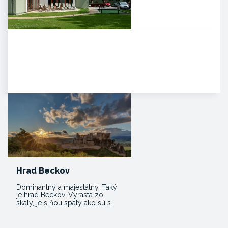
Agropenzión Adam
Oddych v prekrásnom
prírodnom prostredí
myjavských kopaníc. . Strávte
víkend v…
Hrad Beckov
Dominantný a majestátny. Taký
je hrad Beckov. Vyrastá zo
skaly, je s ňou spätý ako sú s…