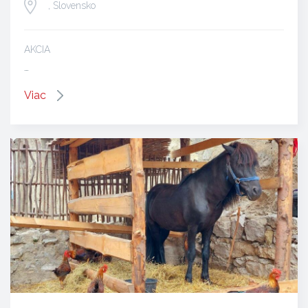
, Slovensko
AKCIA
…
Viac