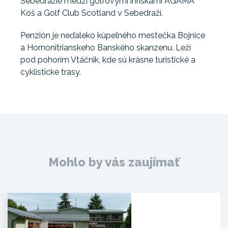
Sebedražie medzi golfovými ihriskami AGAMA
Koš a Golf Club Scotland v Sebedraží.
Penzión je neďaleko kúpeľného mestečka Bojnice
a Hornonitrianskeho Banského skanzenu. Leží
pod pohorím Vtáčnik, kde sú krásne turistické a
cyklistické trasy.
Mohlo by vás zaujímať