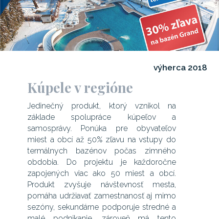
výherca 2018
Kúpele v regióne
Jedinečný produkt, ktorý vznikol na
základe spolupráce kúpeľov a
samosprávy. Ponúka pre obyvateľov
miest a obcí až 50% zľavu na vstupy do
termálnych bazénov počas zimného
obdobia. Do projektu je každoročne
zapojených viac ako 50 miest a obcí.
Produkt zvyšuje návštevnosť mesta,
pomáha udržiavať zamestnanosť aj mimo
sezóny, sekundárne podporuje stredné a
malé podnikanie, zároveň má tento