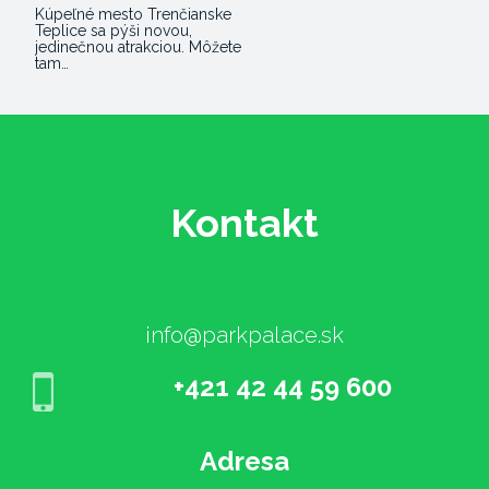
Kúpeľné mesto Trenčianske
Teplice sa pýši novou,
jedinečnou atrakciou. Môžete
tam…
Kontakt
info@parkpalace.sk
+421 42 44 59 600
Adresa