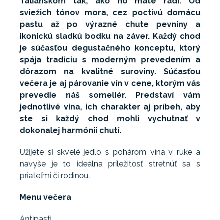
Talianskom tak, ako ho máte radi. Od
sviežich tónov mora, cez poctivú domácu
pastu až po výrazné chute pevniny a
ikonickú sladkú bodku na záver. Každý chod
je súčasťou degustačného konceptu, ktorý
spája tradíciu s moderným prevedením a
dôrazom na kvalitné suroviny. Súčasťou
večera je aj párovanie vín v cene, ktorým vás
prevedie náš someliér. Predstaví vám
jednotlivé vína, ich charakter aj príbeh, aby
ste si každý chod mohli vychutnať v
dokonalej harmónii chutí.
Užijete si skvelé jedlo s pohárom vína v ruke a
navyše je to ideálna príležitosť stretnúť sa s
priateľmi či rodinou.
Menu večera
Antipasti