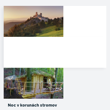
Čachtický hrad
Malebná zrúcanina viditeľná už z
diaľky na vápencovo-
dolomitickom kopci
poskytujúca…
Noc v korunách stromov