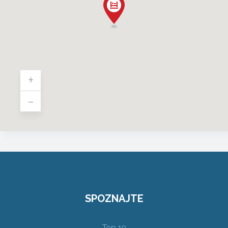
+
-
SPOZNAJTE
Top 10