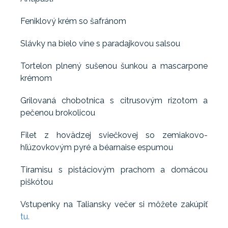
Feniklový krém so šafránom
Slávky na bielo víne s paradajkovou salsou
Tortelon plnený sušenou šunkou a mascarpone
krémom
Grilovaná chobotnica s citrusovým rizotom a
pečenou brokolicou
Filet z hovädzej sviečkovej so zemiakovo-
hľúzovkovým pyré a béarnaise espumou
Tiramisu s pistáciovým prachom a domácou
piškótou
Vstupenky na Taliansky večer si môžete zakúpiť
tu.