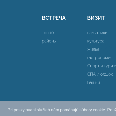
ВСТРЕЧА
ВИЗИТ
Топ 10
памятники
районы
культура
жилье
гастрономия
Спорт и туриз
СПА и отдыха
Башни
Pri poskytovaní služieb nám pomáhajú súbory cookie. Použ