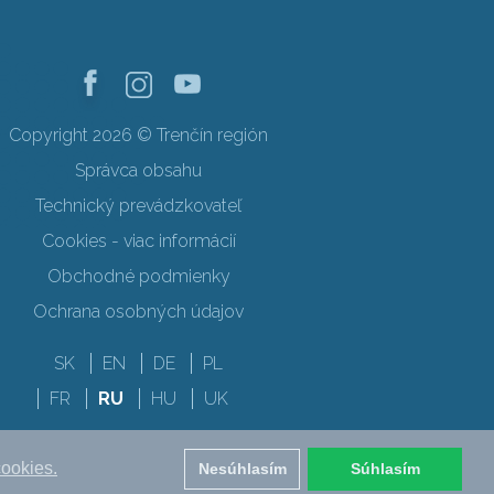
Copyright 2026 © Trenčín región
Správca obsahu
Technický prevádzkovateľ
Cookies - viac informácií
Obchodné podmienky
Ochrana osobných údajov
SK
EN
DE
PL
FR
RU
HU
UK
cookies.
Nesúhlasím
Súhlasím