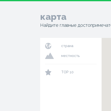
карта
Найдите главные достопримечат
страна
местность
TOP 10