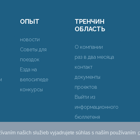
ОПЫТ
ТРЕНЧИН
ОБЛАСТЬ
новости
О компании
Советы для
раз в два месяца
поездок
контакт
Езда на
документы
м
велосипеде
проектов
конкурсы
Выйти из
информационного
бюллетеня
ívaním našich služieb vyjadrujete súhlas s naším používaním