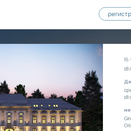
регист
15.
18:
Да
сре
18:
ме
Gin
Orl