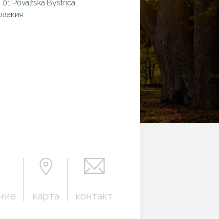
 01 Považská Bystrica
овакия
ние
карта
контакт