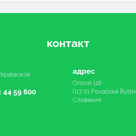
контакт
адрес
kpalace.sk
Orlové 116
2 44 59 600
017 01 Považská Bystr
Словакия