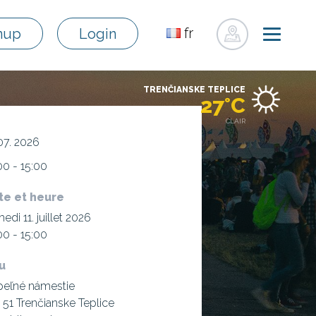
fr
nup
Login
sk
en
TRENČIANSKE TEPLICE
de
27°C
pl
CLAIR
ru
 07. 2026
hu
00 - 15:00
uk
te et heure
edi 11. juillet 2026
00 - 15:00
eu
peľné námestie
 51 Trenčianske Teplice