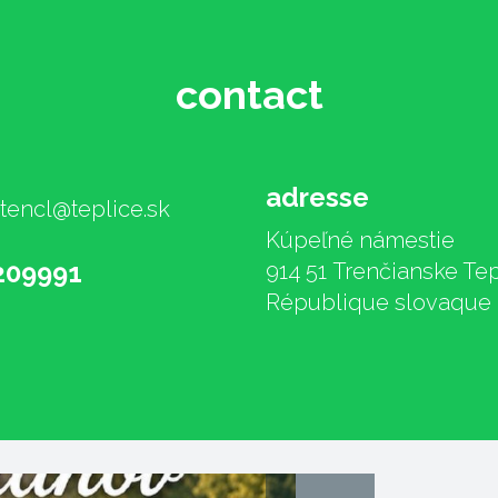
contact
adresse
tencl@teplice.sk
Kúpeľné námestie
209991
914 51 Trenčianske Tep
République slovaque