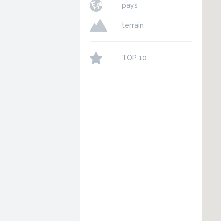
pays
terrain
TOP 10