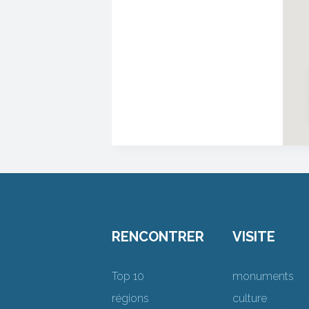
RENCONTRER
VISITE
Top 10
monuments
régions
culture