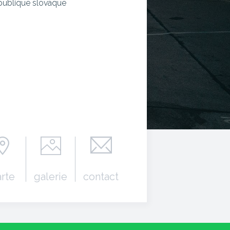
publique slovaque
arte
galerie
contact