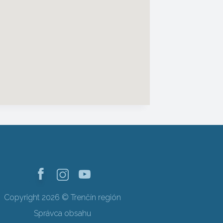
Copyright 2026 © Trenčín región
Správca obsahu