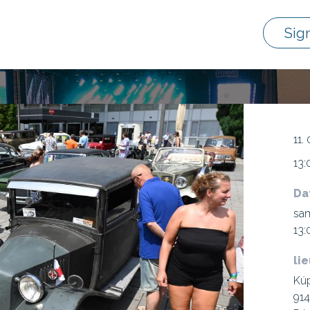
Sig
11.
13:
Da
sam
13:
li
Kú
914