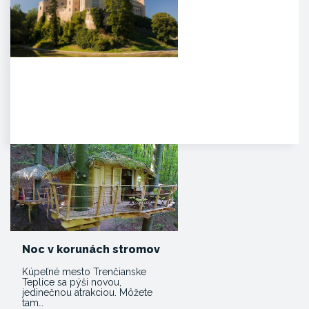
Zámok Bojnice
HISTÓRIA. Prvá písomná
zmienka o existencii hradu je z
roku 1113 v listine zoborského…
Noc v korunách stromov
Kúpeľné mesto Trenčianske
Teplice sa pýši novou,
jedinečnou atrakciou. Môžete
tam…