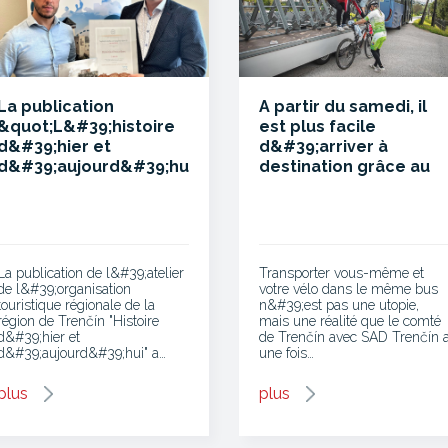
La publication
A partir du samedi, il
&quot;L&#39;histoire
est plus facile
d&#39;hier et
d&#39;arriver à
d&#39;aujourd&#39;hui&quot;
destination grâce au
a reçu un prix
vélobus
prestigieux
La publication de l&#39;atelier
Transporter vous-même et
de l&#39;organisation
votre vélo dans le même bus
touristique régionale de la
n&#39;est pas une utopie,
région de Trenčín "Histoire
mais une réalité que le comté
d&#39;hier et
de Trenčín avec SAD Trenčín 
d&#39;aujourd&#39;hui" a…
une fois…
plus
plus