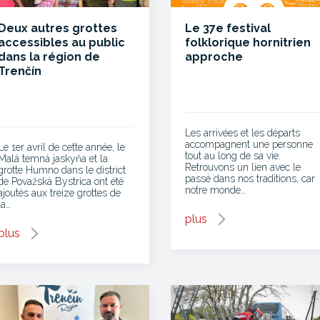
Deux autres grottes
Le 37e festival
accessibles au public
folklorique hornitrien
dans la région de
approche
Trenčín
Les arrivées et les départs
accompagnent une personne
Le 1er avril de cette année, le
tout au long de sa vie.
Malá temná jaskyňa et la
Retrouvons un lien avec le
grotte Humno dans le district
passé dans nos traditions, car
de Považská Bystrica ont été
notre monde…
ajoutés aux treize grottes de
la…
plus
plus