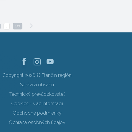
…
137
Copyright 2026 © Trenčín región
Správca obsahu
Technický prevádzkovateľ
Cookies - viac informácií
Obchodné podmienky
Ochrana osobných údajov