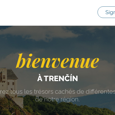
Sig
bienvenue
À TRENČÍN
ez tous les trésors cachés de différentes
de notre région.