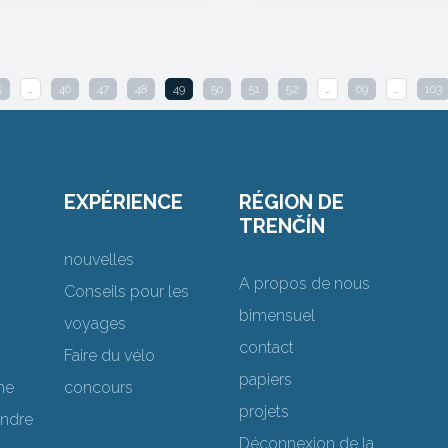
5
…
46
47
48
49
50
51
52
…
69
…
103
EXPÉRIENCE
RÉGION DE
TRENČÍN
nouvelles
A propos de nous
Conseils pour les
bimensuel
voyages
contact
Faire du vélo
papiers
me
concours
projets
endre
Déconnexion de la