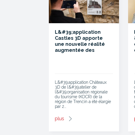
L&#39;application
Castles 3D apporte
une nouvelle réalité
augmentée des
châteaux de Beckov et
Čachtice
L&#39;application Châteaux
3D de l&#39;atelier de
l&#39;organisation régionale
du tourisme (KOCR) de la
région de Trenčín a été élargie
par 2…
plus