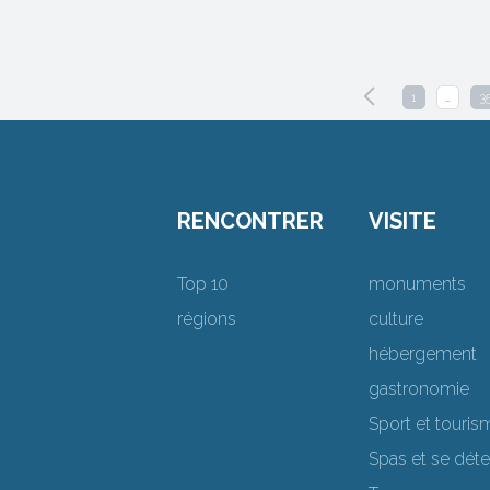
1
…
3
RENCONTRER
VISITE
Top 10
monuments
régions
culture
hébergement
gastronomie
Sport et touris
Spas et se dét