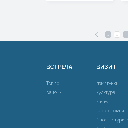
1
…
3
ВСТРЕЧА
ВИЗИТ
Топ 10
памятники
районы
культура
жилье
гастрономия
Спорт и туриз