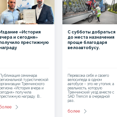
Издание «История
С субботы добраться
вчера и сегодня»
до места назначения
получило престижную
проще благодаря
награду
велоавтобусу.
Публикация семинара
Перевозка себя и своего
региональной туристической
велосипеда в одном
организации Тренчинского
автобусе – это не утопия, а
региона «История вчера и
реальность, которую
сегодня» получила
Тренчинский уезд вместе с
престижную награду. В…
SAD Trenčín в очередной
раз…
более
более