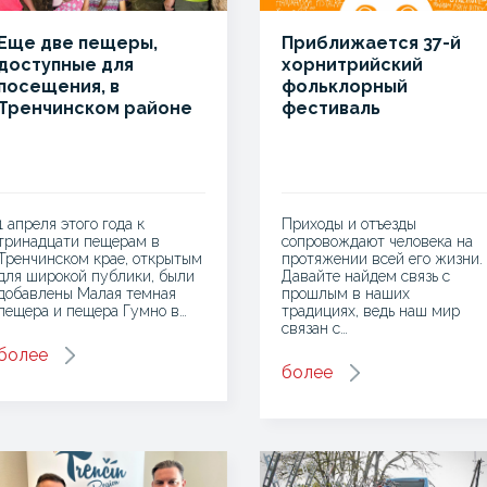
Еще две пещеры,
Приближается 37-й
доступные для
хорнитрийский
посещения, в
фольклорный
Тренчинском районе
фестиваль
1 апреля этого года к
Приходы и отъезды
тринадцати пещерам в
сопровождают человека на
Тренчинском крае, открытым
протяжении всей его жизни.
для широкой публики, были
Давайте найдем связь с
добавлены Малая темная
прошлым в наших
пещера и пещера Гумно в…
традициях, ведь наш мир
связан с…
более
более