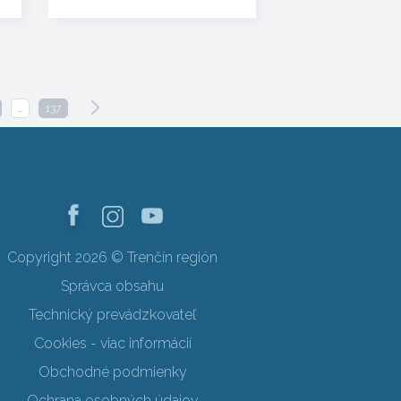
…
137
Copyright 2026 © Trenčín región
Správca obsahu
Technický prevádzkovateľ
Cookies - viac informácií
Obchodné podmienky
Ochrana osobných údajov