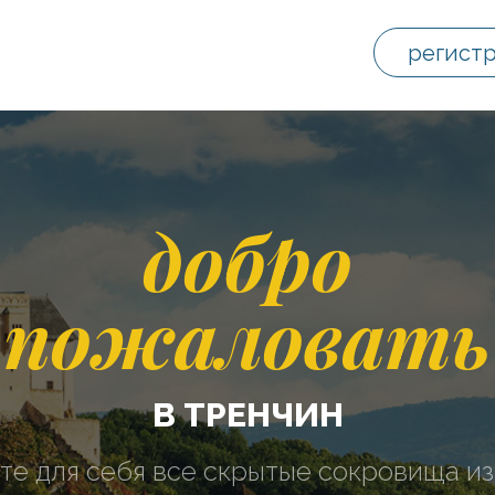
регист
добро
пожаловать
В ТРЕНЧИН
те для себя все скрытые сокровища из