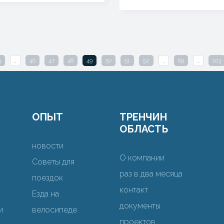
5
…
46
47
48
49
50
51
52
…
69
…
103
ОПЫТ
ТРЕНЧИН
ОБЛАСТЬ
новости
О компании
Советы для
раз в два месяца
поездок
контакт
Езда на
документы
м
велосипеде
проектов