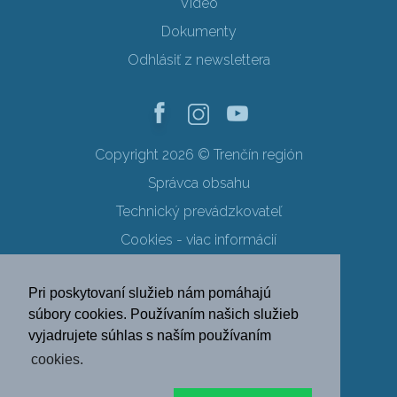
Video
Dokumenty
Odhlásiť z newslettera
Copyright 2026 © Trenčín región
Správca obsahu
Technický prevádzkovateľ
Cookies - viac informácií
Obchodné podmienky
Pri poskytovaní služieb nám pomáhajú
Ochrana osobných údajov
súbory cookies. Používaním našich služieb
vyjadrujete súhlas s naším používaním
SK
EN
DE
PL
cookies.
FR
RU
HU
UK