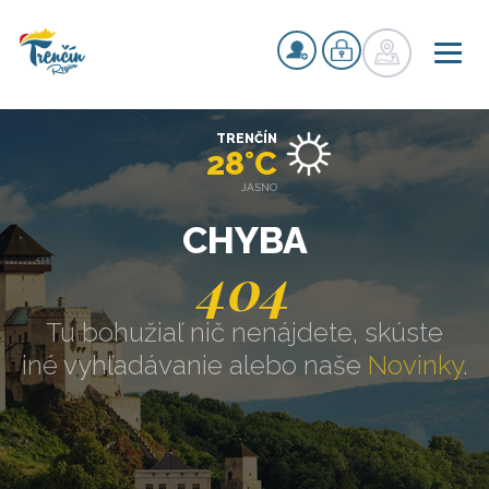
TRENČÍN
28°C
JASNO
CHYBA
404
Tu bohužiaľ nič nenájdete, skúste
iné vyhľadávanie alebo naše
Novinky
.