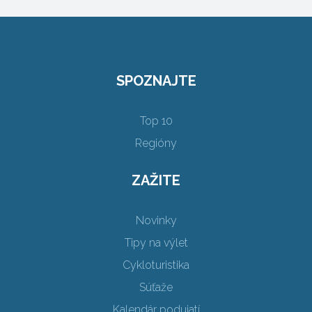
SPOZNAJTE
Top 10
Regióny
ZAŽITE
Novinky
Tipy na výlet
Cykloturistika
Súťaže
Kalendár podujatí