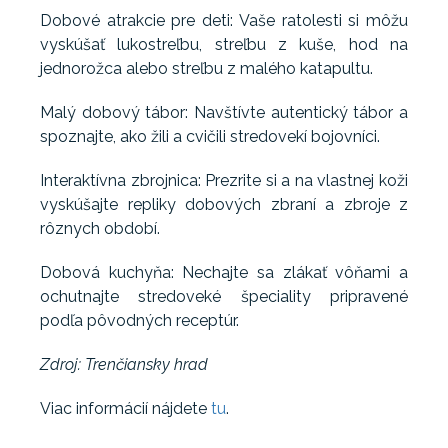
Dobové atrakcie pre deti: Vaše ratolesti si môžu
vyskúšať lukostreľbu, streľbu z kuše, hod na
jednorožca alebo streľbu z malého katapultu.
Malý dobový tábor: Navštívte autentický tábor a
spoznajte, ako žili a cvičili stredovekí bojovníci.
Interaktívna zbrojnica: Prezrite si a na vlastnej koži
vyskúšajte repliky dobových zbraní a zbroje z
rôznych období.
Dobová kuchyňa: Nechajte sa zlákať vôňami a
ochutnajte stredoveké špeciality pripravené
podľa pôvodných receptúr.
Zdroj: Trenčiansky hrad
Viac informácií nájdete
tu
.