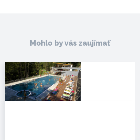
Mohlo by vás zaujímať
Kúpele Zelená žaba
. Mesto Trenčianske Teplice leží
severovýchodne od Trenčína na
úpätí Strážovských…