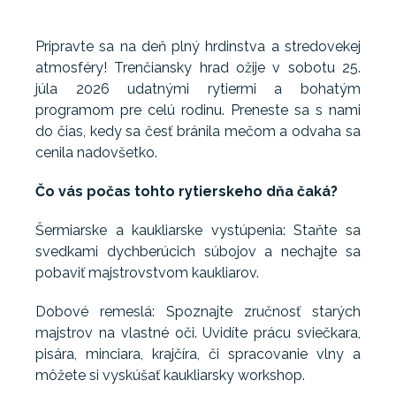
Pripravte sa na deň plný hrdinstva a stredovekej
atmosféry! Trenčiansky hrad ožije v sobotu 25.
júla 2026 udatnými rytiermi a bohatým
programom pre celú rodinu. Preneste sa s nami
do čias, kedy sa česť bránila mečom a odvaha sa
cenila nadovšetko.
Čo vás počas tohto rytierskeho dňa čaká?
Šermiarske a kaukliarske vystúpenia: Staňte sa
svedkami dychberúcich súbojov a nechajte sa
pobaviť majstrovstvom kaukliarov.
Dobové remeslá: Spoznajte zručnosť starých
majstrov na vlastné oči. Uvidíte prácu sviečkara,
pisára, minciara, krajčíra, či spracovanie vlny a
môžete si vyskúšať kaukliarsky workshop.