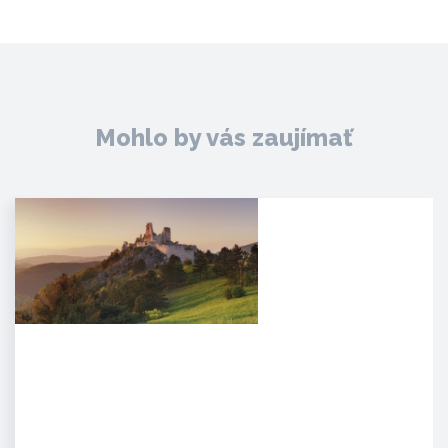
Mohlo by vás zaujímať
Čachtický hrad
Malebná zrúcanina viditeľná už z
diaľky na vápencovo-
dolomitickom kopci
poskytujúca…