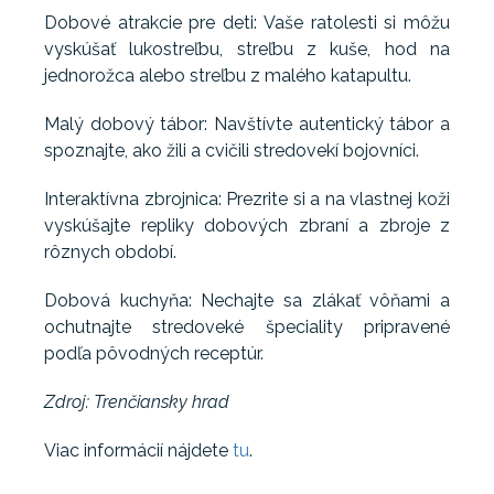
Dobové atrakcie pre deti: Vaše ratolesti si môžu
vyskúšať lukostreľbu, streľbu z kuše, hod na
jednorožca alebo streľbu z malého katapultu.
Malý dobový tábor: Navštívte autentický tábor a
spoznajte, ako žili a cvičili stredovekí bojovníci.
Interaktívna zbrojnica: Prezrite si a na vlastnej koži
vyskúšajte repliky dobových zbraní a zbroje z
rôznych období.
Dobová kuchyňa: Nechajte sa zlákať vôňami a
ochutnajte stredoveké špeciality pripravené
podľa pôvodných receptúr.
Zdroj: Trenčiansky hrad
Viac informácií nájdete
tu
.