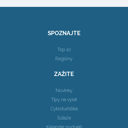
SPOZNAJTE
Top 10
Regióny
ZAŽITE
Novinky
Tipy na výlet
Cykloturistika
Súťaže
Kalendár podujatí