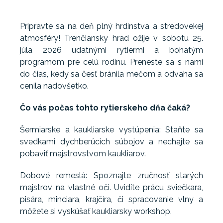
Pripravte sa na deň plný hrdinstva a stredovekej
atmosféry! Trenčiansky hrad ožije v sobotu 25.
júla 2026 udatnými rytiermi a bohatým
programom pre celú rodinu. Preneste sa s nami
do čias, kedy sa česť bránila mečom a odvaha sa
cenila nadovšetko.
Čo vás počas tohto rytierskeho dňa čaká?
Šermiarske a kaukliarske vystúpenia: Staňte sa
svedkami dychberúcich súbojov a nechajte sa
pobaviť majstrovstvom kaukliarov.
Dobové remeslá: Spoznajte zručnosť starých
majstrov na vlastné oči. Uvidíte prácu sviečkara,
pisára, minciara, krajčíra, či spracovanie vlny a
môžete si vyskúšať kaukliarsky workshop.