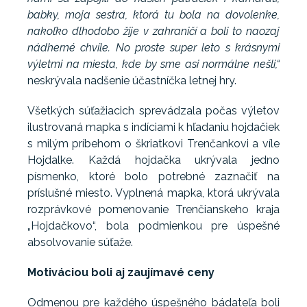
babky, moja sestra, ktorá tu bola na dovolenke,
nakoľko dlhodobo žije v zahraničí a boli to naozaj
nádherné chvíle. No proste super leto s krásnymi
výletmi na miesta, kde by sme asi normálne nešli,“
neskrývala nadšenie účastníčka letnej hry.
Všetkých súťažiacich sprevádzala počas výletov
ilustrovaná mapka s indíciami k hľadaniu hojdačiek
s milým príbehom o škriatkovi Trenčankovi a víle
Hojdalke. Každá hojdačka ukrývala jedno
písmenko, ktoré bolo potrebné zaznačiť na
príslušné miesto. Vyplnená mapka, ktorá ukrývala
rozprávkové pomenovanie Trenčianskeho kraja
„Hojdačkovo“, bola podmienkou pre úspešné
absolvovanie súťaže.
Motiváciou boli aj zaujímavé ceny
Odmenou pre každého úspešného bádateľa boli