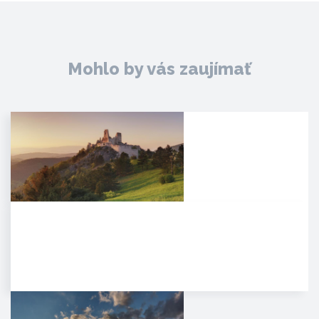
Mohlo by vás zaujímať
Čachtický hrad
Malebná zrúcanina viditeľná už z
diaľky na vápencovo-
dolomitickom kopci
poskytujúca…