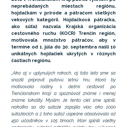
neprebádaných miestach regiónu,
hojdačkám v prírode a pátračom všetkých
vekových kategórii. Hojdačková pátračka,
ako súťaž nazvala Krajská organizácia
cestovného ruchu (KOCR) Trenčín región,
motivovala množstvo pátračov, aby v
termíne od 1. júla do 30. septembra našli 10
unikátnych hojdačiek ukrytých v rôznych
častiach regiónu.
„Ako aj v uplynulých rokoch, aj toto leto sme sa
snažili pripraviť pútavú letnú hru, ktorá by
motivovala rodiny s deťmi cestovať po
Trenčianskom kraji a spoznávať známe i menej
známe lokality. Myslím, že tento cieľ sme splnili,
nakoľko sa do súťaže zapojilo viac ako 1000
súťažiacich a z toho súťaž úspešne absolvovalo až
450 účastníkov v 105 tímoch, ktorí splnili všetky