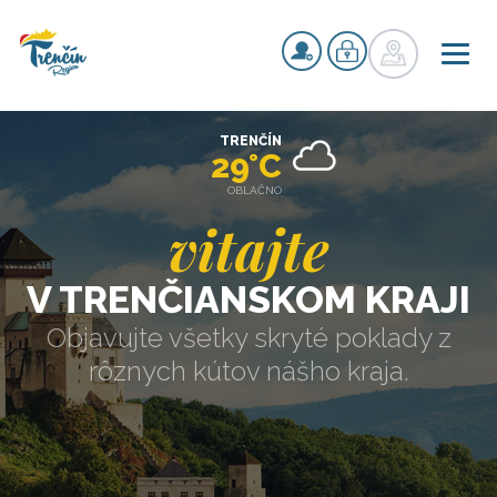
TRENČÍN
29°C
OBLAČNO
vitajte
V TRENČIANSKOM KRAJI
Objavujte všetky skryté poklady z
rôznych kútov nášho kraja.