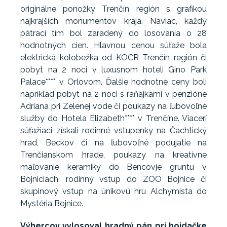
originálne ponožky Trenčín región s grafikou
najkrajších monumentov kraja. Naviac, každý
pátrací tím bol zaradený do losovania o 28
hodnotných cien. Hlavnou cenou súťaže bola
elektrická kolobežka od KOCR Trenčín región či
pobyt na 2 noci v luxusnom hoteli Gino Park
Palace**** v Orlovom. Ďalšie hodnotné ceny boli
napríklad pobyt na 2 noci s raňajkami v penzióne
Adriana pri Zelenej vode či poukazy na ľubovoľné
služby do Hotela Elizabeth**** v Trenčíne. Viacerí
súťažiaci získali rodinné vstupenky na Čachtický
hrad, Beckov či na ľubovoľné podujatie na
Trenčianskom hrade, poukazy na kreatívne
maľovanie keramiky do Bencovje gruntu v
Bojniciach, rodinný vstup do ZOO Bojnice či
skupinový vstup na únikovú hru Alchymista do
Mystéria Bojnice.
Výhercov vylosoval hradný pán pri hojdačke