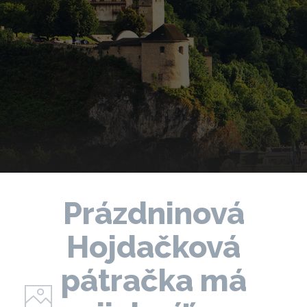
Prázdninová
Hojdačková
pátračka má