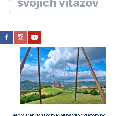
svojich víťazov
Galéria
Leto v Trenčianskom kraji patrilo výletom po