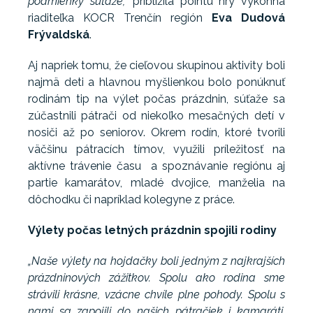
podmienky súťaže,“
priblížila pointu hry výkonná
riaditeľka KOCR Trenčín región
Eva Dudová
Frývaldská
.
Aj napriek tomu, že cieľovou skupinou aktivity boli
najmä deti a hlavnou myšlienkou bolo ponúknuť
rodinám tip na výlet počas prázdnin, súťaže sa
zúčastnili pátrači od niekoľko mesačných detí v
nosiči až po seniorov. Okrem rodín, ktoré tvorili
väčšinu pátracích tímov, využili príležitosť na
aktívne trávenie času a spoznávanie regiónu aj
partie kamarátov, mladé dvojice, manželia na
dôchodku či napríklad kolegyne z práce.
Výlety počas letných prázdnin spojili rodiny
„Naše výlety na hojdačky boli jedným z najkrajších
prázdninových zážitkov. Spolu ako rodina sme
strávili krásne, vzácne chvíle plne pohody. Spolu s
nami sa zapojili do našich pátračiek i kamaráti,