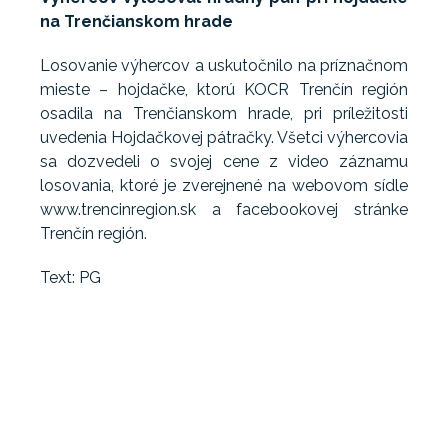
na Trenčianskom hrade
Losovanie výhercov a uskutočnilo na príznačnom
mieste – hojdačke, ktorú KOCR Trenčín región
osadila na Trenčianskom hrade, pri príležitosti
uvedenia Hojdačkovej pátračky. Všetci výhercovia
sa dozvedeli o svojej cene z video záznamu
losovania, ktoré je zverejnené na webovom sídle
www.trencinregion.sk a facebookovej stránke
Trenčín región.
Text: PG