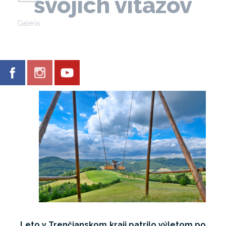
svojich víťazov
Galéria
Leto v Trenčianskom kraji patrilo výletom po