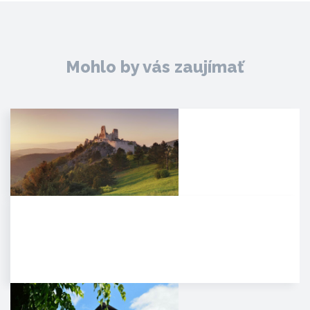
Mohlo by vás zaujímať
Čachtický hrad
Malebná zrúcanina viditeľná už z
diaľky na vápencovo-
dolomitickom kopci
poskytujúca…