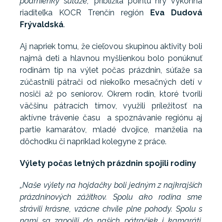
podmienky súťaže,“
priblížila pointu hry výkonná
riaditeľka KOCR Trenčín región
Eva Dudová
Frývaldská
.
Aj napriek tomu, že cieľovou skupinou aktivity boli
najmä deti a hlavnou myšlienkou bolo ponúknuť
rodinám tip na výlet počas prázdnin, súťaže sa
zúčastnili pátrači od niekoľko mesačných detí v
nosiči až po seniorov. Okrem rodín, ktoré tvorili
väčšinu pátracích tímov, využili príležitosť na
aktívne trávenie času a spoznávanie regiónu aj
partie kamarátov, mladé dvojice, manželia na
dôchodku či napríklad kolegyne z práce.
Výlety počas letných prázdnin spojili rodiny
„Naše výlety na hojdačky boli jedným z najkrajších
prázdninových zážitkov. Spolu ako rodina sme
strávili krásne, vzácne chvíle plne pohody. Spolu s
nami sa zapojili do našich pátračiek i kamaráti,