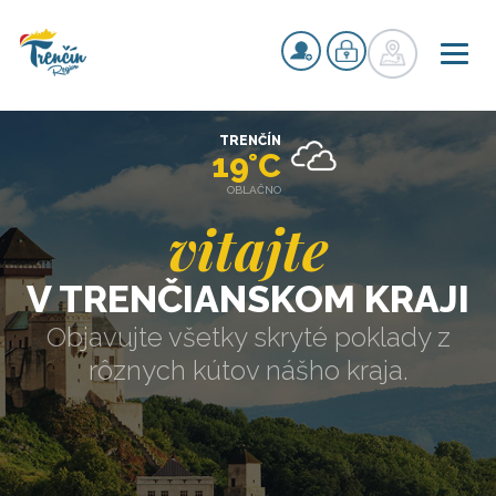
TRENČÍN
19°C
OBLAČNO
vitajte
V TRENČIANSKOM KRAJI
Objavujte všetky skryté poklady z
rôznych kútov nášho kraja.