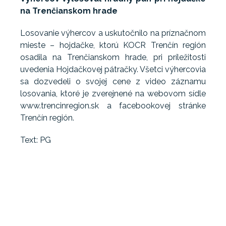
na Trenčianskom hrade
Losovanie výhercov a uskutočnilo na príznačnom
mieste – hojdačke, ktorú KOCR Trenčín región
osadila na Trenčianskom hrade, pri príležitosti
uvedenia Hojdačkovej pátračky. Všetci výhercovia
sa dozvedeli o svojej cene z video záznamu
losovania, ktoré je zverejnené na webovom sídle
www.trencinregion.sk a facebookovej stránke
Trenčín región.
Text: PG