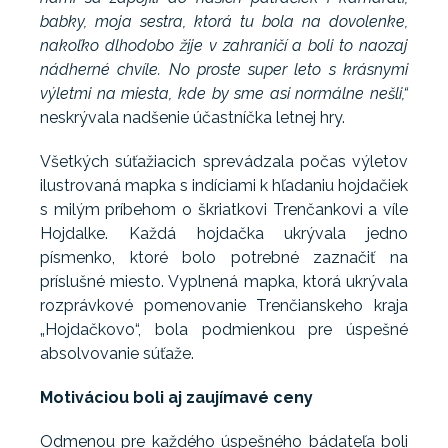
babky, moja sestra, ktorá tu bola na dovolenke,
nakoľko dlhodobo žije v zahraničí a boli to naozaj
nádherné chvíle. No proste super leto s krásnymi
výletmi na miesta, kde by sme asi normálne nešli,“
neskrývala nadšenie účastníčka letnej hry.
Všetkých súťažiacich sprevádzala počas výletov
ilustrovaná mapka s indíciami k hľadaniu hojdačiek
s milým príbehom o škriatkovi Trenčankovi a víle
Hojdalke. Každá hojdačka ukrývala jedno
písmenko, ktoré bolo potrebné zaznačiť na
príslušné miesto. Vyplnená mapka, ktorá ukrývala
rozprávkové pomenovanie Trenčianskeho kraja
„Hojdačkovo“, bola podmienkou pre úspešné
absolvovanie súťaže.
Motiváciou boli aj zaujímavé ceny
Odmenou pre každého úspešného bádateľa boli