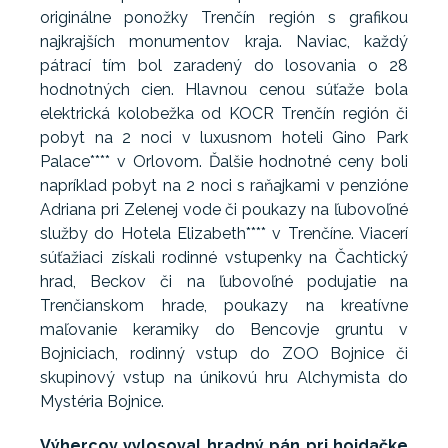
originálne ponožky Trenčín región s grafikou
najkrajších monumentov kraja. Naviac, každý
pátrací tím bol zaradený do losovania o 28
hodnotných cien. Hlavnou cenou súťaže bola
elektrická kolobežka od KOCR Trenčín región či
pobyt na 2 noci v luxusnom hoteli Gino Park
Palace**** v Orlovom. Ďalšie hodnotné ceny boli
napríklad pobyt na 2 noci s raňajkami v penzióne
Adriana pri Zelenej vode či poukazy na ľubovoľné
služby do Hotela Elizabeth**** v Trenčíne. Viacerí
súťažiaci získali rodinné vstupenky na Čachtický
hrad, Beckov či na ľubovoľné podujatie na
Trenčianskom hrade, poukazy na kreatívne
maľovanie keramiky do Bencovje gruntu v
Bojniciach, rodinný vstup do ZOO Bojnice či
skupinový vstup na únikovú hru Alchymista do
Mystéria Bojnice.
Výhercov vylosoval hradný pán pri hojdačke