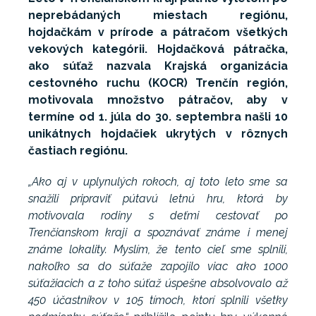
neprebádaných miestach regiónu,
hojdačkám v prírode a pátračom všetkých
vekových kategórii. Hojdačková pátračka,
ako súťaž nazvala Krajská organizácia
cestovného ruchu (KOCR) Trenčín región,
motivovala množstvo pátračov, aby v
termíne od 1. júla do 30. septembra našli 10
unikátnych hojdačiek ukrytých v rôznych
častiach regiónu.
„Ako aj v uplynulých rokoch, aj toto leto sme sa
snažili pripraviť pútavú letnú hru, ktorá by
motivovala rodiny s deťmi cestovať po
Trenčianskom kraji a spoznávať známe i menej
známe lokality. Myslím, že tento cieľ sme splnili,
nakoľko sa do súťaže zapojilo viac ako 1000
súťažiacich a z toho súťaž úspešne absolvovalo až
450 účastníkov v 105 tímoch, ktorí splnili všetky