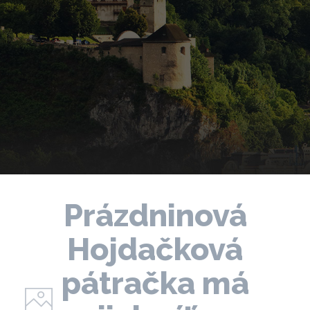
Prázdninová
Hojdačková
pátračka má