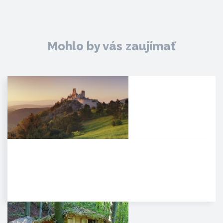
Mohlo by vás zaujímať
Čachtický hrad
Malebná zrúcanina viditeľná už z
diaľky na vápencovo-
dolomitickom kopci
poskytujúca…