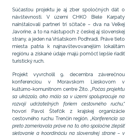
Súčasťou projektu je aj zber spoločných dát o
návštevnosti. V území CHKO Biele Karpaty
nainštalovali partneri tri sčítače – dva na Veľkej
Javorine, a to na nástupoch z českej aj slovenskej
strany, a jeden na Vršatskom Podhradí. Práve tieto
miesta patria k najnavštevovanejším lokalitám
regiónu a získané údaje majú pomôcť lepšie riadiť
turistický ruch.
Projekt vyvrcholil 9. decembra záverečnou
konferenciou v Moravskom Lieskovom v
kultúrno-komunitnom centre Žito.
„Počas projektu
sa ukázalo, ako málo sa v území spolupracuje na
rozvoji udržateľných foriem cestovného ruchu,“
hovorí Pavol Štefčík z krajskej organizácie
cestovného ruchu Trenčín región.
„Konferencia sa
preto zameriavala práve na to, ako spoločne zlepšiť
sieťovanie a koordináciu na slovenskej strane – v