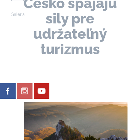
Česko spájajú
sily pre
Galéria
udržateľný
turizmus