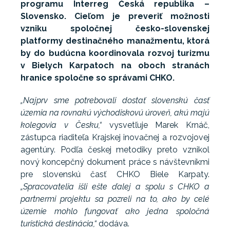
programu Interreg Česká republika –
Slovensko. Cieľom je preveriť možnosti
vzniku spoločnej česko-slovenskej
platformy destinačného manažmentu, ktorá
by do budúcna koordinovala rozvoj turizmu
v Bielych Karpatoch na oboch stranách
hranice spoločne so správami CHKO.
„Najprv sme potrebovali dostať slovenskú časť
územia na rovnakú východiskovú úroveň, akú majú
kolegovia v Česku,“
vysvetľuje Marek Krnáč,
zástupca riaditeľa Krajskej inovačnej a rozvojovej
agentúry. Podľa českej metodiky preto vznikol
nový koncepčný dokument práce s návštevníkmi
pre slovenskú časť CHKO Biele Karpaty.
„Spracovatelia išli ešte ďalej a spolu s CHKO a
partnermi projektu sa pozreli na to, ako by celé
územie mohlo fungovať ako jedna spoločná
turistická destinácia,“
dodáva.