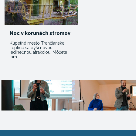
Noc v korunách stromov
Kúpeľné mesto Trenčianske
Teplice sa pýši novou,
jedinečnou atrakciou. Môžete
tam…