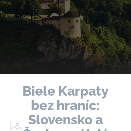
Biele Karpaty
bez hraníc:
Slovensko a