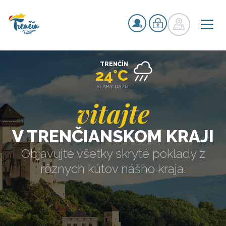
TRENČÍN
24°C
SLABÝ DÁŽĎ
vitajte
V TRENČIANSKOM KRAJI
Objavujte všetky skryté poklady z
rôznych kútov nášho kraja.