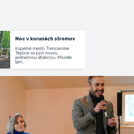
Noc v korunách stromov
Kúpeľné mesto Trenčianske
Teplice sa pýši novou,
jedinečnou atrakciou. Môžete
tam…