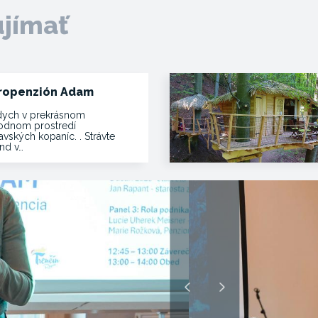
ujímať
ropenzión Adam
ych v prekrásnom
rodnom prostredí
vských kopaníc. . Strávte
end v…