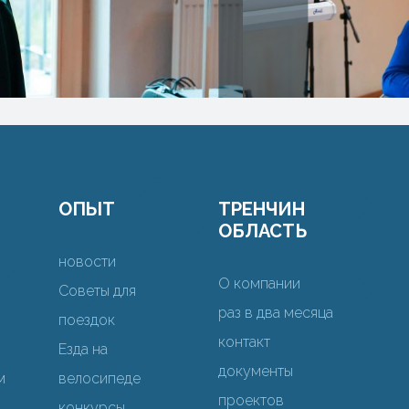
ОПЫТ
ТРЕНЧИН
ОБЛАСТЬ
новости
О компании
Советы для
раз в два месяца
поездок
контакт
Езда на
документы
м
велосипеде
проектов
конкурсы