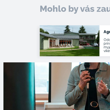
Mohlo by vás za
Ag
Odd
prí
myja
vík