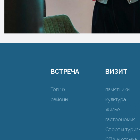
ВСТРЕЧА
ВИЗИТ
Топ 10
памятники
районы
культура
жилье
гастрономия
Спорт и туриз
СПА и отдыха