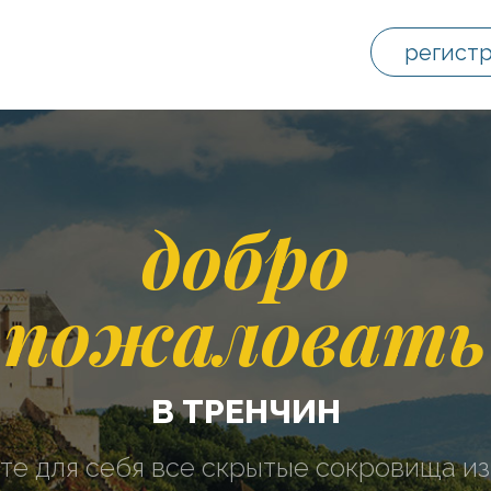
регист
добро
пожаловать
В ТРЕНЧИН
те для себя все скрытые сокровища из