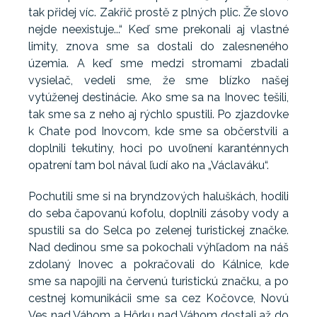
tak přidej víc. Zakřič prostě z plných plic. Že slovo
nejde neexistuje...“ Keď sme prekonali aj vlastné
limity, znova sme sa dostali do zalesneného
územia. A keď sme medzi stromami zbadali
vysielač, vedeli sme, že sme blízko našej
vytúženej destinácie. Ako sme sa na Inovec tešili,
tak sme sa z neho aj rýchlo spustili. Po zjazdovke
k Chate pod Inovcom, kde sme sa občerstvili a
doplnili tekutiny, hoci po uvoľnení karanténnych
opatrení tam bol nával ľudí ako na „Václaváku“.
Pochutili sme si na bryndzových haluškách, hodili
do seba čapovanú kofolu, doplnili zásoby vody a
spustili sa do Selca po zelenej turistickej značke.
Nad dedinou sme sa pokochali výhľadom na náš
zdolaný Inovec a pokračovali do Kálnice, kde
sme sa napojili na červenú turistickú značku, a po
cestnej komunikácii sme sa cez Kočovce, Novú
Ves nad Váhom a Hôrku nad Váhom dostali až do