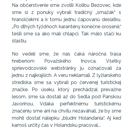
Na občerstvenie sme zvolili Kolibu Bezovec, kde
sme si z ponuky vybrali tradičný „smažák“ s
hranolčekmi a k tomu jednu čapovanú desiatku.
„Po dlhých týždňoch karantény konečne orosené,“
tešili sme sa ako malí chlapci. Tak málo stačí ku
šťastiu.
No vedeli sme, že nás čaká náročná trasa
hrebeňom Považského Inovca. Všetky
sprievodcovské webstránky ju označovali za
jednu z najkrajších. A veru neklamali. Z lyžiarskeho
strediska sme sa vybrali po červenej turistickej
značke. Po úseku, ktorý prechádzal prevažne
lesom, sme sa dostali až do Sedla pod Panskou
Javorinou. Vďaka perfektnému turistickému
značeniu sme ani na chvíľu nezaváhali, že by sme
mohli dostať nálepku „bludní Holanďania“. Aj keď
kamoš určitý čas v Holandsku pracoval...