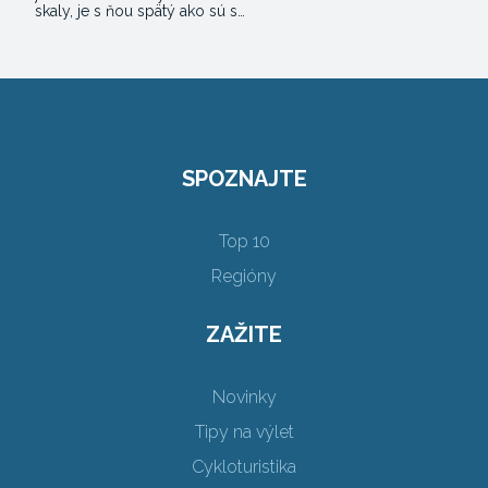
skaly, je s ňou spätý ako sú s…
SPOZNAJTE
Top 10
Regióny
ZAŽITE
Novinky
Tipy na výlet
Cykloturistika