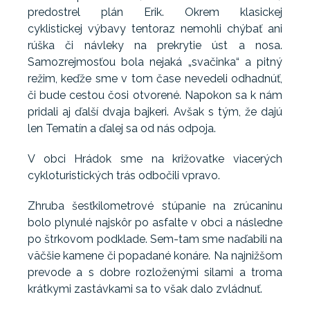
predostrel plán Erik. Okrem klasickej
cyklistickej výbavy tentoraz nemohli chýbať ani
rúška či návleky na prekrytie úst a nosa.
Samozrejmosťou bola nejaká „svačinka“ a pitný
režim, keďže sme v tom čase nevedeli odhadnúť,
či bude cestou čosi otvorené. Napokon sa k nám
pridali aj ďalší dvaja bajkeri. Avšak s tým, že dajú
len Tematín a ďalej sa od nás odpoja.
V obci Hrádok sme na križovatke viacerých
cykloturistických trás odbočili vpravo.
Zhruba šesťkilometrové stúpanie na zrúcaninu
bolo plynulé najskôr po asfalte v obci a následne
po štrkovom podklade. Sem-tam sme naďabili na
väčšie kamene či popadané konáre. Na najnižšom
prevode a s dobre rozloženými silami a troma
krátkymi zastávkami sa to však dalo zvládnuť.