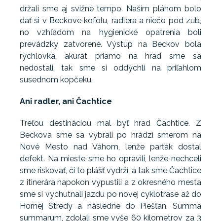
držali sme aj svižné tempo. Naším plánom bolo
dať si v Beckove kofolu, radlera a niečo pod zub,
no vzhľadom na hygienické opatrenia boli
prevádzky zatvorené. Výstup na Beckov bola
rýchlovka, akurát priamo na hrad sme sa
nedostali, tak sme si oddýchli na priľahlom
susednom kopčeku.
Ani radler, ani Čachtice
Treťou destináciou mal byť hrad Čachtice. Z
Beckova sme sa vybrali po hrádzi smerom na
Nové Mesto nad Váhom, lenže parťák dostal
defekt. Na mieste sme ho opravili, lenže nechceli
sme riskovať, či to plášť vydrží, a tak sme Čachtice
z itinerára napokon vypustili a z okresného mesta
sme si vychutnali jazdu po novej cyklotrase až do
Hornej Stredy a následne do Piešťan. Summa
summarum, zdolali sme vyše 60 kilometrov za 3