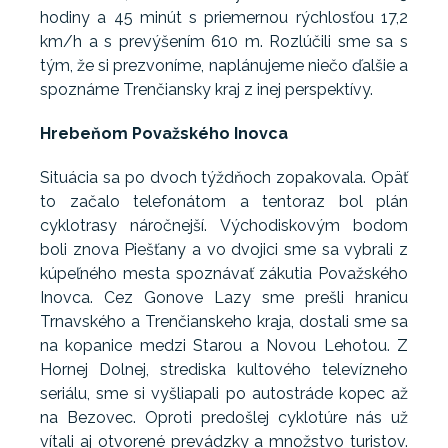
hodiny a 45 minút s priemernou rýchlosťou 17,2
km/h a s prevýšením 610 m. Rozlúčili sme sa s
tým, že si prezvoníme, naplánujeme niečo ďalšie a
spoznáme Trenčiansky kraj z inej perspektívy.
Hrebeňom Považského Inovca
Situácia sa po dvoch týždňoch zopakovala. Opäť
to začalo telefonátom a tentoraz bol plán
cyklotrasy náročnejší. Východiskovým bodom
boli znova Piešťany a vo dvojici sme sa vybrali z
kúpeľného mesta spoznávať zákutia Považského
Inovca. Cez Gonove Lazy sme prešli hranicu
Trnavského a Trenčianskeho kraja, dostali sme sa
na kopanice medzi Starou a Novou Lehotou. Z
Hornej Dolnej, strediska kultového televízneho
seriálu, sme si vyšliapali po autostráde kopec až
na Bezovec. Oproti predošlej cyklotúre nás už
vítali aj otvorené prevádzky a množstvo turistov.