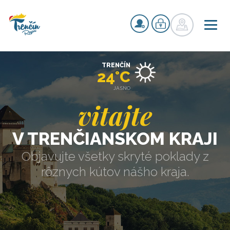
TRENČÍN
24°C
JASNO
vitajte
V TRENČIANSKOM KRAJI
Objavujte všetky skryté poklady z
rôznych kútov nášho kraja.