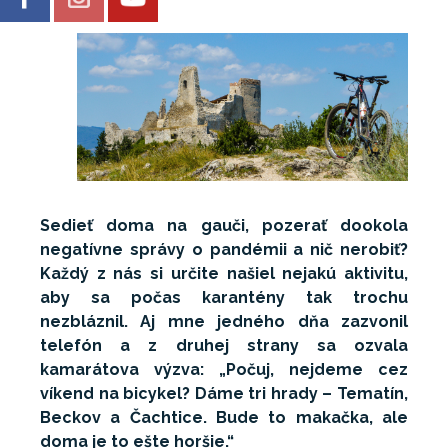
Sedieť doma na gauči, pozerať dookola
negatívne správy o pandémii a nič nerobiť?
Každý z nás si určite našiel nejakú aktivitu,
aby sa počas karantény tak trochu
nezbláznil. Aj mne jedného dňa zazvonil
telefón a z druhej strany sa ozvala
kamarátova výzva: „Počuj, nejdeme cez
víkend na bicykel? Dáme tri hrady – Tematín,
Beckov a Čachtice. Bude to makačka, ale
doma je to ešte horšie.“