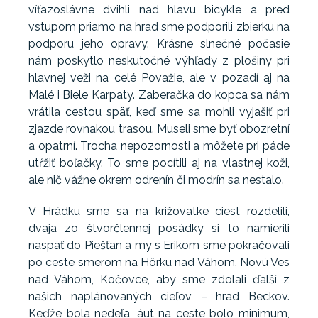
víťazoslávne dvihli nad hlavu bicykle a pred
vstupom priamo na hrad sme podporili zbierku na
podporu jeho opravy. Krásne slnečné počasie
nám poskytlo neskutočné výhľady z plošiny pri
hlavnej veži na celé Považie, ale v pozadí aj na
Malé i Biele Karpaty. Zaberačka do kopca sa nám
vrátila cestou späť, keď sme sa mohli vyjašiť pri
zjazde rovnakou trasou. Museli sme byť obozretní
a opatrní. Trocha nepozornosti a môžete pri páde
utŕžiť boľačky. To sme pocítili aj na vlastnej koži,
ale nič vážne okrem odrenín či modrín sa nestalo.
V Hrádku sme sa na križovatke ciest rozdelili,
dvaja zo štvorčlennej posádky si to namierili
naspäť do Piešťan a my s Erikom sme pokračovali
po ceste smerom na Hôrku nad Váhom, Novú Ves
nad Váhom, Kočovce, aby sme zdolali ďalší z
našich naplánovaných cieľov – hrad Beckov.
Keďže bola nedeľa, áut na ceste bolo minimum,