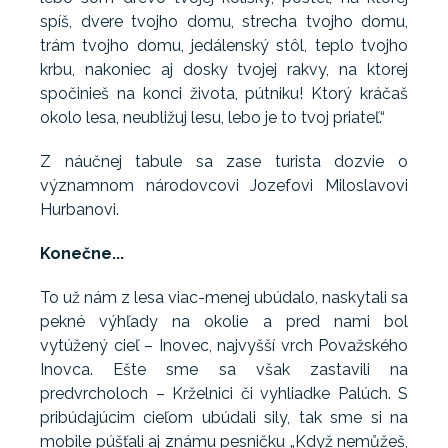
spíš, dvere tvojho domu, strecha tvojho domu,
trám tvojho domu, jedálenský stôl, teplo tvojho
krbu, nakoniec aj dosky tvojej rakvy, na ktorej
spočinieš na konci života, pútniku! Ktorý kráčaš
okolo lesa, neubližuj lesu, lebo je to tvoj priateľ.“
Z náučnej tabule sa zase turista dozvie o
významnom národovcovi Jozefovi Miloslavovi
Hurbanovi.
Konečne...
To už nám z lesa viac-menej ubúdalo, naskytali sa
pekné výhľady na okolie a pred nami bol
vytúžený cieľ – Inovec, najvyšší vrch Považského
Inovca. Ešte sme sa však zastavili na
predvrcholoch – Krželnici či vyhliadke Palúch. S
pribúdajúcim cieľom ubúdali sily, tak sme si na
mobile púšťali aj známu pesničku „Když nemůžeš,