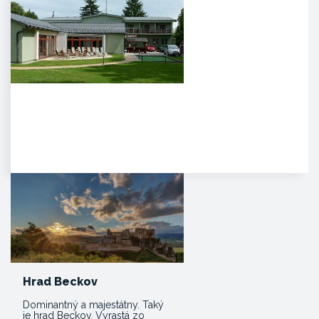
Agropenzión Adam
Oddych v prekrásnom
prírodnom prostredí
myjavských kopaníc. . Strávte
víkend v…
Hrad Beckov
Dominantný a majestátny. Taký
je hrad Beckov. Vyrastá zo