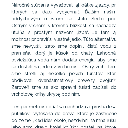
Náročné stúpania vyvažovali aj krátke zjazdy, pri
ktorých sa dalo vydýchnuť. Ďalším naším
oddychovým miestom sa stalo Sedlo pod
Ostrým vrchom, v ktorého blízkosti sa nachádza
útulňa s prostým názvom „izba“. Je tam aj
možnosť pripraviť si vlastné jedlo. Túto alternatívu
sme nevyužili, zato sme doplnili čistú vodu z
prameňa, ktorý je kúsok od chaty. Lahodná,
osviežujúca voda nám dodala energiu, aby sme
sa dostali na jeden z vrcholov – Ostrý vrch. Tam
sme stretli aj niekoľko peších turistov, ktorí
obdivovali dvanásťmetrový drevený dvojkríž.
Zároveň sme sa ako správni turisti zapísali do
vrcholovej knihy ukrytej pod ním.
Len pár metrov odtiaľ sa nachádza aj prosba lesa
pútnikovi, vytesaná do dreva, ktoré je zastrčené
do zeme: „Keď ideš okolo, nezdvihni na mňa ruku,
lebo som drevo tvojej kolísky, posteľ, na ktorej