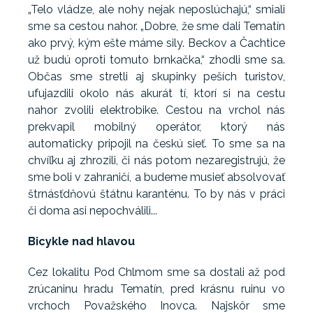
„Telo vládze, ale nohy nejak neposlúchajú,“ smiali
sme sa cestou nahor. „Dobre, že sme dali Tematín
ako prvý, kým ešte máme sily. Beckov a Čachtice
už budú oproti tomuto brnkačka,“ zhodli sme sa.
Občas sme stretli aj skupinky peších turistov,
ufujazdili okolo nás akurát tí, ktorí si na cestu
nahor zvolili elektrobike. Cestou na vrchol nás
prekvapil mobilný operátor, ktorý nás
automaticky pripojil na českú sieť. To sme sa na
chvíľku aj zhrozili, či nás potom nezaregistrujú, že
sme boli v zahraničí, a budeme musieť absolvovať
štrnásťdňovú štátnu karanténu. To by nás v práci
či doma asi nepochválili...
Bicykle nad hlavou
Cez lokalitu Pod Chlmom sme sa dostali až pod
zrúcaninu hradu Tematín, pred krásnu ruinu vo
vrchoch Považského Inovca. Najskôr sme