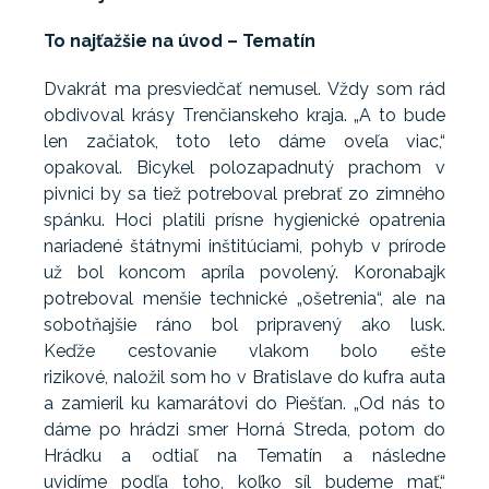
To najťažšie na úvod – Tematín
Dvakrát ma presviedčať nemusel. Vždy som rád
obdivoval krásy Trenčianskeho kraja. „A to bude
len začiatok, toto leto dáme oveľa viac,“
opakoval. Bicykel polozapadnutý prachom v
pivnici by sa tiež potreboval prebrať zo zimného
spánku. Hoci platili prísne hygienické opatrenia
nariadené štátnymi inštitúciami, pohyb v prírode
už bol koncom apríla povolený. Koronabajk
potreboval menšie technické „ošetrenia“, ale na
sobotňajšie ráno bol pripravený ako lusk.
Keďže cestovanie vlakom bolo ešte
rizikové, naložil som ho v Bratislave do kufra auta
a zamieril ku kamarátovi do Piešťan. „Od nás to
dáme po hrádzi smer Horná Streda, potom do
Hrádku a odtiaľ na Tematín a následne
uvidíme podľa toho, koľko síl budeme mať,“