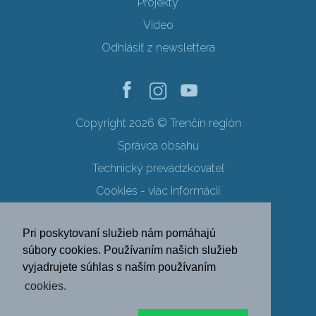
Projekty
Video
Odhlásiť z newslettera
Copyright 2026 © Trenčín región
Správca obsahu
Technický prevádzkovateľ
Cookies - viac informácií
Obchodné podmienky
Pri poskytovaní služieb nám pomáhajú
Ochrana osobných údajov
súbory cookies. Používaním našich služieb
vyjadrujete súhlas s naším používaním
SK
EN
DE
PL
cookies.
FR
RU
HU
UK