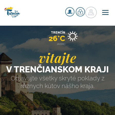
TRENČÍN
26°C
JASNO
vitajte
V TRENČIANSKOM KRAJI
Objavujte všetky skryté poklady z
rôznych kútov nášho kraja.