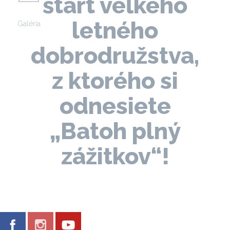
štart veľkého
letného
Galéria
dobrodružstva,
z ktorého si
odnesiete
„Batoh plný
zážitkov“!