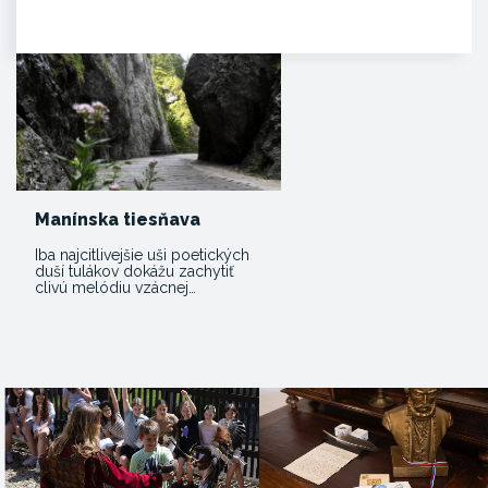
jedinečnou atrakciou. Môžete
tam…
Manínska tiesňava
Iba najcitlivejšie uši poetických
duší tulákov dokážu zachytiť
clivú melódiu vzácnej…