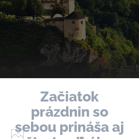
Začiatok
prázdnin so
sebou prináša aj