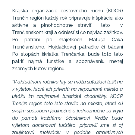
Krajská organizácie cestovného ruchu (KOCR)
Trenčín región každý rok pripravuje inšpirácie, ako
aktívne a plnohodnotne stráviť leto v
Trenčianskom kraji a odniesť si čo najviac zážitkov.
Po pátraní po majetkoch Matúša Čáka
Trenčianskeho, Hojdačkovej pátračke či bádaní
Po stopách škriatka Trenčanka, bude toto leto
patriť najmä turistike a spoznávaniu menej
známych kútov regiónu.
"V aktuálnom ročníku hry sa môžu súťažiaci tešiť na
7 výletov, ktoré ich privedú na nepoznané miesta a
ukážu im zaujímavé turistické chodníčky. KOCR
Trenčín región toto leto stavila na miesta, ktoré sú
svojim spôsobom jedinečné a jednoznačne sa vryjú
do pamäti každému účastníkovi. Keďže bude
výletom dominovať turistika, pripravili sme si aj
zaujímavú motiváciu v podobe atraktívnych