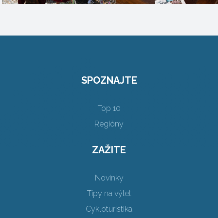
SPOZNAJTE
Top 10
Regióny
ZAŽITE
Novinky
Tipy na výlet
Cykloturistika