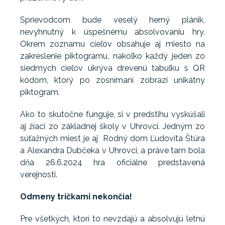
Sprievodcom bude veselý herný plánik,
nevyhnutný k úspešnému absolvovaniu hry.
Okrem zoznamu cieľov obsahuje aj miesto na
zakreslenie piktogramu, nakoľko každý jeden zo
siedmych cieľov ukrýva drevenú tabuľku s QR
kódom, ktorý po zosnímaní zobrazí unikátny
piktogram.
Ako to skutočne funguje, si v predstihu vyskúšali
aj žiaci zo základnej školy v Uhrovci. Jedným zo
súťažných miest je aj Rodný dom Ľudovíta Štúra
a Alexandra Dubčeka v Uhrovci, a práve tam bola
dňa 26.6.2024 hra oficiálne predstavená
verejnosti.
Odmeny tričkami nekončia!
Pre všetkých, ktorí to nevzdajú a absolvujú letnú