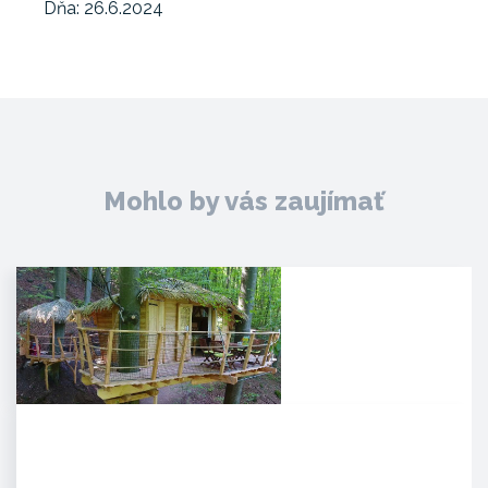
Dňa: 26.6.2024
Mohlo by vás zaujímať
Noc v korunách stromov
Kúpeľné mesto Trenčianske
Teplice sa pýši novou,