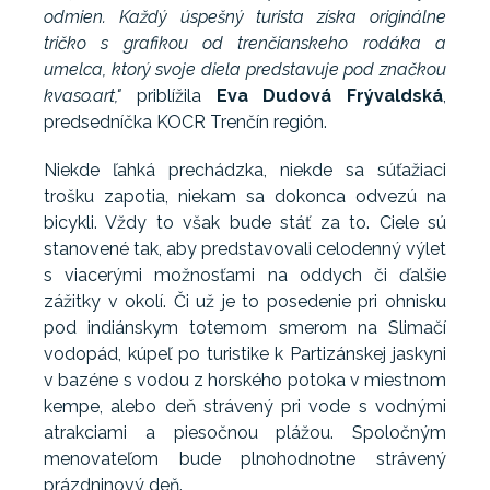
odmien. Každý úspešný turista získa originálne
tričko s grafikou od trenčianskeho rodáka a
umelca, ktorý svoje diela predstavuje pod značkou
kvaso.art,"
priblížila
Eva Dudová Frývaldská
,
predsedníčka KOCR Trenčín región.
Niekde ľahká prechádzka, niekde sa súťažiaci
trošku zapotia, niekam sa dokonca odvezú na
bicykli. Vždy to však bude stáť za to. Ciele sú
stanovené tak, aby predstavovali celodenný výlet
s viacerými možnosťami na oddych či ďalšie
zážitky v okolí. Či už je to posedenie pri ohnisku
pod indiánskym totemom smerom na Slimačí
vodopád, kúpeľ po turistike k Partizánskej jaskyni
v bazéne s vodou z horského potoka v miestnom
kempe, alebo deň strávený pri vode s vodnými
atrakciami a piesočnou plážou. Spoločným
menovateľom bude plnohodnotne strávený
prázdninový deň.