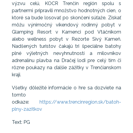
výzvu celú, KOCR Trenčín región spolu s
partnermi pripravili množstvo hodnotných cien, o
ktoré sa bude losovať po skončení súťaže. Získať
môžu výnimočný víkendový rodinný pobyt v
Glamping Resort v Kamenci pod Vtáčnikom
alebo wellness pobyt v Rezorte Sivý Kameň.
Nadšených turistov čakajú tri špeciálne batohy
plné výletných nevyhnutností a milovníkov
adrenalínu plavba na Dračej lodi pre celý tím či
rôzne poukazy na ďalšie zážitky v Trenčianskom
kraji.
Všetky dôležité informácie o hre sa dozviete na
tomto
odkaze:
https://www.trencinregion.sk/batoh-
plny-zazitkov
Text: PG