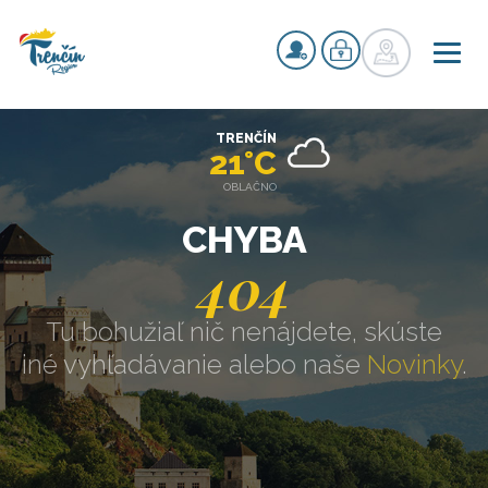
TRENČÍN
21°C
OBLAČNO
CHYBA
404
Tu bohužiaľ nič nenájdete, skúste
iné vyhľadávanie alebo naše
Novinky
.