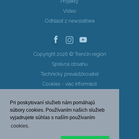
Projekty
Video
Odhlásiť z newslettera
Copyright 2026 © Trenčín región
Správca obsahu
Technický prevádzkovateľ
Cookies - viac informácií
Obchodné podmienky
Pri poskytovaní služieb nám pomáhajú
Ochrana osobných údajov
súbory cookies. Používaním našich služieb
vyjadrujete súhlas s naším používaním
SK
EN
DE
PL
cookies.
FR
RU
HU
UK