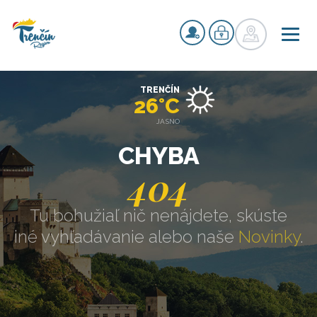
TRENČÍN
26°C
JASNO
CHYBA
404
Tu bohužiaľ nič nenájdete, skúste
iné vyhľadávanie alebo naše
Novinky
.