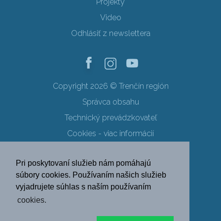
Projekty
Video
Odhlásiť z newslettera
Copyright 2026 © Trenčín región
Správca obsahu
Technický prevádzkovateľ
Cookies - viac informácií
Obchodné podmienky
Pri poskytovaní služieb nám pomáhajú
Ochrana osobných údajov
súbory cookies. Používaním našich služieb
vyjadrujete súhlas s naším používaním
SK
EN
DE
PL
cookies.
FR
RU
HU
UK