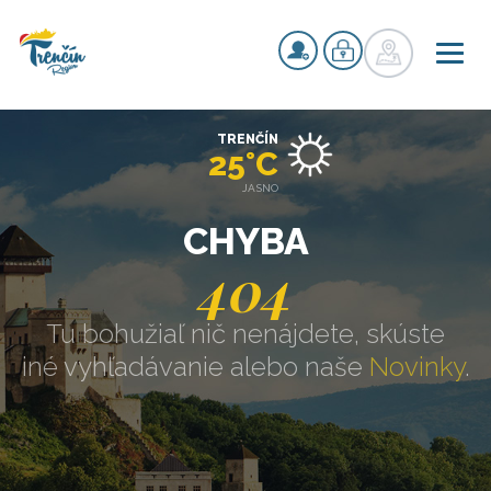
TRENČÍN
25°C
JASNO
CHYBA
404
Tu bohužiaľ nič nenájdete, skúste
iné vyhľadávanie alebo naše
Novinky
.