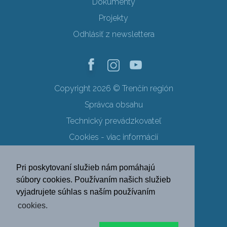
Dokumenty
Projekty
Odhlásiť z newslettera
Copyright 2026 © Trenčín región
Správca obsahu
Technický prevádzkovateľ
Cookies - viac informácií
Obchodné podmienky
Pri poskytovaní služieb nám pomáhajú
Ochrana osobných údajov
súbory cookies. Používaním našich služieb
vyjadrujete súhlas s naším používaním
SK
EN
DE
PL
cookies.
FR
RU
HU
UK