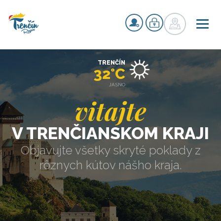
TRENČÍN
32°C
JASNO
vitajte
V TRENČIANSKOM KRAJI
Objavujte všetky skryté poklady z
rôznych kútov nášho kraja.