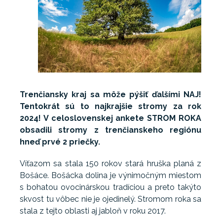
Trenčiansky kraj sa môže pýšiť ďalšími NAJ!
Tentokrát sú to najkrajšie stromy za rok
2024! V celoslovenskej ankete STROM ROKA
obsadili stromy z trenčianskeho regiónu
hneď prvé 2 priečky.
Víťazom sa stala 150 rokov stará hruška planá z
Bošáce. Bošácka dolina je výnimočným miestom
s bohatou ovocinárskou tradíciou a preto takýto
skvost tu vôbec nie je ojedinelý. Stromom roka sa
stala z tejto oblasti aj jabloň v roku 2017.