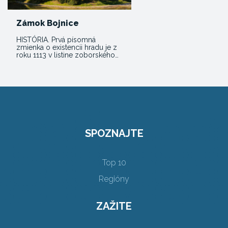
Zámok Bojnice
HISTÓRIA. Prvá písomná
zmienka o existencii hradu je z
roku 1113 v listine zoborského…
SPOZNAJTE
Top 10
Regióny
ZAŽITE