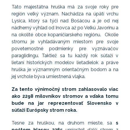
Táto majestátna hruška má za svoje roky pre
región veľký význam. Nachádza na úpätí vrchu
Lysica, ktorý sa týči nad Bošácou a je od nej
nádherný výhľad od Inovca až po Veľkú Javorinu a
na okolité obce kopaničiarskeho regiónu. Okolie
stromu je vyhľadávaným miestom pre svoje
poveternostné podmienky pre vyznávačov
paraglidingu. Taktiež sa tu každý rok súťaží v
lietaní historických modelov lietadielok a práve
hruška je významným orientačným bodom a na
jej vrchole býva umiestnená vlajka.
Za tento výnimočný strom zahlasovalo viac
ako 2298 milovníkov stromov a vďaka tomu
bude na jar reprezentovať Slovensko v
súťaži Európsky strom roka.
Tesne za hruškou, na druhom mieste, sa
s
počtom hlasov 2265
umiestnil ďalší strom z