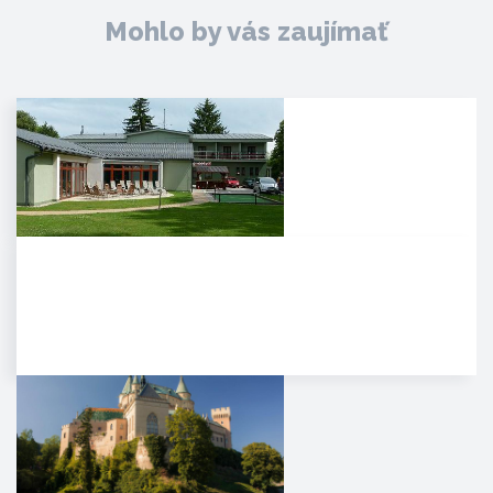
Mohlo by vás zaujímať
Agropenzión Adam
Oddych v prekrásnom
prírodnom prostredí
myjavských kopaníc. . Strávte
víkend v…