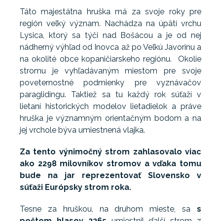
Táto majestátna hruška má za svoje roky pre
región veľký význam. Nachádza na úpätí vrchu
Lysica, ktorý sa týči nad Bošácou a je od nej
nádherný výhľad od Inovca až po Veľkú Javorinu a
na okolité obce kopaničiarskeho regiónu. Okolie
stromu je vyhľadávaným miestom pre svoje
poveternostné podmienky pre vyznávačov
paraglidingu. Taktiež sa tu každý rok súťaží v
lietaní historických modelov lietadielok a práve
hruška je významným orientačným bodom a na
jej vrchole býva umiestnená vlajka.
Za tento výnimočný strom zahlasovalo viac
ako 2298 milovníkov stromov a vďaka tomu
bude na jar reprezentovať Slovensko v
súťaži Európsky strom roka.
Tesne za hruškou, na druhom mieste, sa
s
počtom hlasov 2265
umiestnil ďalší strom z