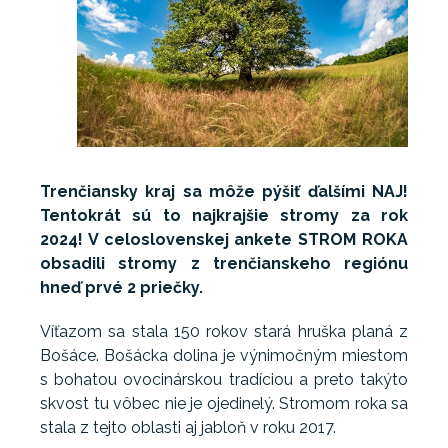
Trenčiansky kraj sa môže pýšiť ďalšími NAJ!
Tentokrát sú to najkrajšie stromy za rok
2024! V celoslovenskej ankete STROM ROKA
obsadili stromy z trenčianskeho regiónu
hneď prvé 2 priečky.
Víťazom sa stala 150 rokov stará hruška planá z
Bošáce. Bošácka dolina je výnimočným miestom
s bohatou ovocinárskou tradíciou a preto takýto
skvost tu vôbec nie je ojedinelý. Stromom roka sa
stala z tejto oblasti aj jabloň v roku 2017.