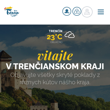
TRENČÍN
23°C
OBLAČNO
vitajte
V TRENČIANSKOM KRAJI
Objavujte všetky skryté poklady z
rôznych kútov nášho kraja.