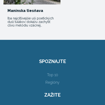
Manínska tiesňava
Iba najcitlivejšie uši poetických
duší tulákov dokážu zachytiť
clivú melódiu vzácnej…
SPOZNAJTE
Top 10
Regióny
ZAŽITE