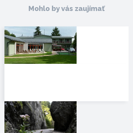
Mohlo by vás zaujímať
Agropenzión Adam
Oddych v prekrásnom
prírodnom prostredí
myjavských kopaníc. . Strávte
víkend v…