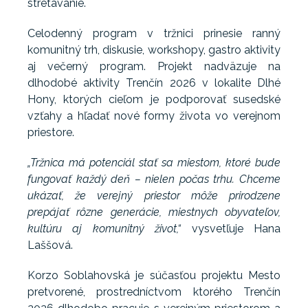
stretávanie.
Celodenný program v tržnici prinesie ranný
komunitný trh, diskusie, workshopy, gastro aktivity
aj večerný program. Projekt nadväzuje na
dlhodobé aktivity Trenčín 2026 v lokalite Dlhé
Hony, ktorých cieľom je podporovať susedské
vzťahy a hľadať nové formy života vo verejnom
priestore.
„Tržnica má potenciál stať sa miestom, ktoré bude
fungovať každý deň – nielen počas trhu. Chceme
ukázať, že verejný priestor môže prirodzene
prepájať rôzne generácie, miestnych obyvateľov,
kultúru aj komunitný život,“
vysvetľuje Hana
Laššová.
Korzo Soblahovská je súčasťou projektu Mesto
pretvorené, prostredníctvom ktorého Trenčín