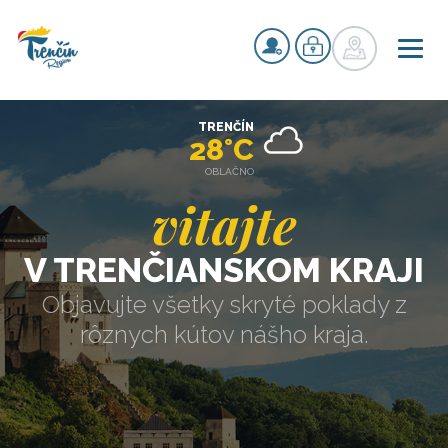
TRENČÍN
28°C
OBLAČNO
vitajte
V TRENČIANSKOM KRAJI
Objavujte všetky skryté poklady z
rôznych kútov nášho kraja.