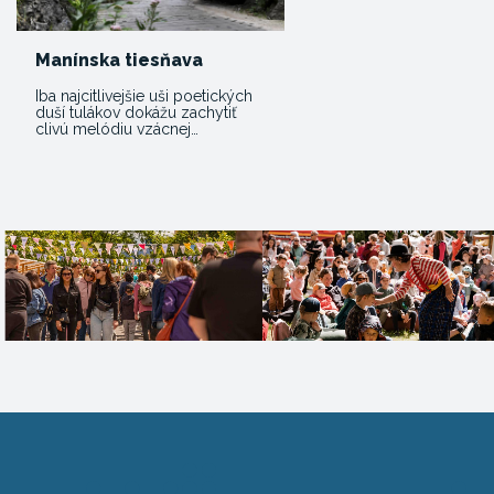
Manínska tiesňava
Iba najcitlivejšie uši poetických
duší tulákov dokážu zachytiť
clivú melódiu vzácnej…