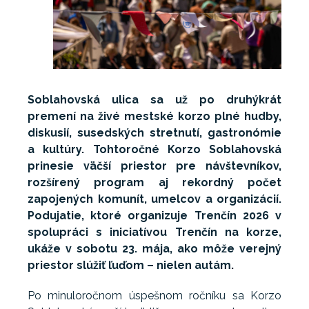
Soblahovská ulica sa už po druhýkrát
premení na živé mestské korzo plné hudby,
diskusií, susedských stretnutí, gastronómie
a kultúry. Tohtoročné Korzo Soblahovská
prinesie väčší priestor pre návštevníkov,
rozšírený program aj rekordný počet
zapojených komunít, umelcov a organizácií.
Podujatie, ktoré organizuje Trenčín 2026 v
spolupráci s iniciatívou Trenčín na korze,
ukáže v sobotu 23. mája, ako môže verejný
priestor slúžiť ľuďom – nielen autám.
Po minuloročnom úspešnom ročníku sa Korzo