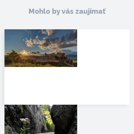
Mohlo by vás zaujímať
Hrad Beckov
Dominantný a majestátny. Taký
je hrad Beckov. Vyrastá zo
skaly, je s ňou spätý ako sú s…