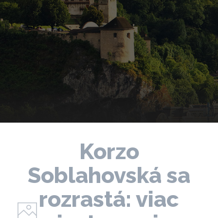
Korzo
Soblahovská sa
rozrastá: viac