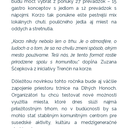
budú môcť vybrať z ponuky 27 prevádzok – 15
gastro konceptov s jedlom a 12 prevádzok s
nápojmi. Korzo tak ponúkne ešte pestrejší mix
lokálnych chutí, pouličného jedla aj miest na
oddych a stretnutia.
„Korzo nikdy nebolo len o trhu. Je o atmosfére, o
ľuďoch a o tom, že sa na chvíľu zmení spôsob, akým
mesto používame. Teší nás, že tento formát rastie
prirodzene spolu s komunitou,“
dopĺňa Zuzana
Ščepková z iniciatívy Trenčín na korze.
Dôležitou novinkou tohto ročníka bude aj väčšie
zapojenie priestoru tržnice na Dlhých Honoch.
Organizátori tu chcú testovať nové možnosti
využitia miesta, ktoré dnes slúži najmä
príležitostným trhom, no v budúcnosti by sa
mohlo stať stabilným komunitným centrom pre
susedské aktivity, kultúru a medzigeneračné