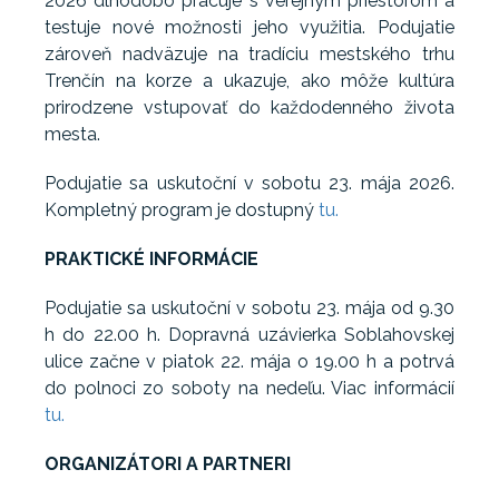
2026 dlhodobo pracuje s verejným priestorom a
testuje nové možnosti jeho využitia. Podujatie
zároveň nadväzuje na tradíciu mestského trhu
Trenčín na korze a ukazuje, ako môže kultúra
prirodzene vstupovať do každodenného života
mesta.
Podujatie sa uskutoční v sobotu 23. mája 2026.
Kompletný program je dostupný
tu.
PRAKTICKÉ INFORMÁCIE
Podujatie sa uskutoční v sobotu 23. mája od 9.30
h do 22.00 h. Dopravná uzávierka Soblahovskej
ulice začne v piatok 22. mája o 19.00 h a potrvá
do polnoci zo soboty na nedeľu. Viac informácií
tu.
ORGANIZÁTORI A PARTNERI