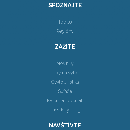
SPOZNAJTE
Top 10
Regióny
ZAŽITE
Novinky
Tipy na výlet
Cykloturistika
Súťaže
Kalendár podujatí
Turistický blog
NAVŠTÍVTE