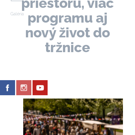
priestoru, viac
programu aj
Galéria
nový život do
tržnice