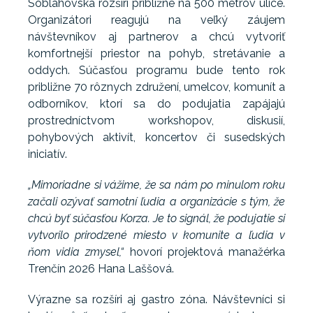
Soblahovská rozšíri približne na 500 metrov ulice.
Organizátori reagujú na veľký záujem
návštevníkov aj partnerov a chcú vytvoriť
komfortnejší priestor na pohyb, stretávanie a
oddych. Súčasťou programu bude tento rok
približne 70 rôznych združení, umelcov, komunít a
odborníkov, ktorí sa do podujatia zapájajú
prostredníctvom workshopov, diskusií,
pohybových aktivít, koncertov či susedských
iniciatív.
„Mimoriadne si vážime, že sa nám po minulom roku
začali ozývať samotní ľudia a organizácie s tým, že
chcú byť súčasťou Korza. Je to signál, že podujatie si
vytvorilo prirodzené miesto v komunite a ľudia v
ňom vidia zmysel,“
hovorí projektová manažérka
Trenčín 2026 Hana Laššová.
Výrazne sa rozšíri aj gastro zóna. Návštevníci si