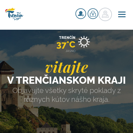
TRENČÍN
37°C
JASNO
vitajte
V TRENČIANSKOM KRAJI
Objavujte všetky skryté poklady z
rôznych kútov nášho kraja.