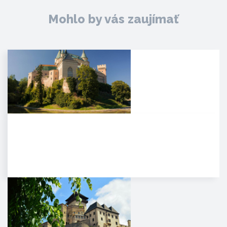
Mohlo by vás zaujímať
Zámok Bojnice
HISTÓRIA. Prvá písomná
zmienka o existencii hradu je z
roku 1113 v listine zoborského…