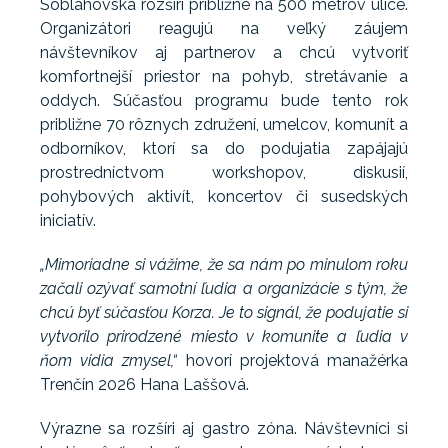
Soblahovská rozšíri približne na 500 metrov ulice.
Organizátori reagujú na veľký záujem
návštevníkov aj partnerov a chcú vytvoriť
komfortnejší priestor na pohyb, stretávanie a
oddych. Súčasťou programu bude tento rok
približne 70 rôznych združení, umelcov, komunít a
odborníkov, ktorí sa do podujatia zapájajú
prostredníctvom workshopov, diskusií,
pohybových aktivít, koncertov či susedských
iniciatív.
„Mimoriadne si vážime, že sa nám po minulom roku
začali ozývať samotní ľudia a organizácie s tým, že
chcú byť súčasťou Korza. Je to signál, že podujatie si
vytvorilo prirodzené miesto v komunite a ľudia v
ňom vidia zmysel,“
hovorí projektová manažérka
Trenčín 2026 Hana Laššová.
Výrazne sa rozšíri aj gastro zóna. Návštevníci si