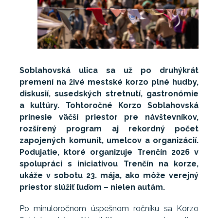
Soblahovská ulica sa už po druhýkrát
premení na živé mestské korzo plné hudby,
diskusií, susedských stretnutí, gastronómie
a kultúry. Tohtoročné Korzo Soblahovská
prinesie väčší priestor pre návštevníkov,
rozšírený program aj rekordný počet
zapojených komunít, umelcov a organizácií.
Podujatie, ktoré organizuje Trenčín 2026 v
spolupráci s iniciatívou Trenčín na korze,
ukáže v sobotu 23. mája, ako môže verejný
priestor slúžiť ľuďom – nielen autám.
Po minuloročnom úspešnom ročníku sa Korzo