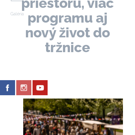
priestoru, viac
programu aj
Galéria
nový život do
tržnice