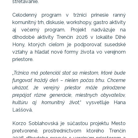
stretávanie.
Celodenný program v tržnici prinesie ranný
komunitný trh, diskusie, workshopy, gastro aktivity
aj večerný program. Projekt nadväzuje na
dlhodobé aktivity Trenčín 2026 v lokalite Dlhé
Hony, ktorých cieľom je podporovať susedské
vzťahy a hľadať nové formy života vo verejnom
priestore.
„Tržnica má potenciál stať sa miestom, ktoré bude
fungovať každý deň – nielen počas trhu. Chceme
ukázať, že verejný priestor môže prirodzene
prepájať rôzne generácie, miestnych obyvateľov,
kultúru aj komunitný život,“
vysvetľuje Hana
Laššová.
Korzo Soblahovská je súčasťou projektu Mesto
pretvorené, prostredníctvom ktorého Trenčín