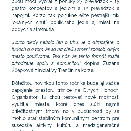
budú môcť vybrať z ponuky 27 prevádzok – 15
gastro konceptov s jedlom a 12 prevádzok s
nápojmi. Korzo tak ponúkne ešte pestrejší mix
lokálnych chutí, pouličného jedla aj miest na
oddych a stretnutia.
„Korzo nikdy nebolo len o trhu. Je o atmosfére, o
ľuďoch a o tom, že sa na chvíľu zmení spôsob, akým
mesto používame. Teší nás, že tento formát rastie
prirodzene spolu s komunitou,“
dopĺňa Zuzana
Ščepková z iniciatívy Trenčín na korze.
Dôležitou novinkou tohto ročníka bude aj väčšie
zapojenie priestoru tržnice na Dlhých Honoch.
Organizátori tu chcú testovať nové možnosti
využitia miesta, ktoré dnes slúži najmä
príležitostným trhom, no v budúcnosti by sa
mohlo stať stabilným komunitným centrom pre
susedské aktivity, kultúru a medzigeneračné