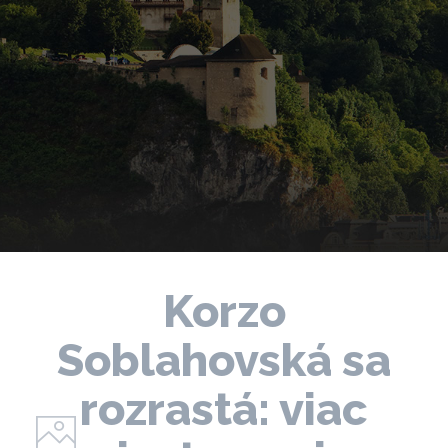
Korzo
Soblahovská sa
rozrastá: viac