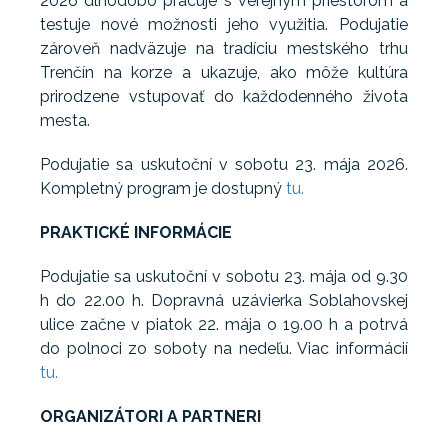
2026 dlhodobo pracuje s verejným priestorom a
testuje nové možnosti jeho využitia. Podujatie
zároveň nadväzuje na tradíciu mestského trhu
Trenčín na korze a ukazuje, ako môže kultúra
prirodzene vstupovať do každodenného života
mesta.
Podujatie sa uskutoční v sobotu 23. mája 2026.
Kompletný program je dostupný
tu.
PRAKTICKÉ INFORMÁCIE
Podujatie sa uskutoční v sobotu 23. mája od 9.30
h do 22.00 h. Dopravná uzávierka Soblahovskej
ulice začne v piatok 22. mája o 19.00 h a potrvá
do polnoci zo soboty na nedeľu. Viac informácií
tu.
ORGANIZÁTORI A PARTNERI