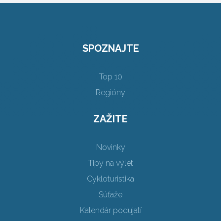
SPOZNAJTE
Top 10
Regióny
ZAŽITE
Novinky
Tipy na výlet
Cykloturistika
Súťaže
Kalendár podujatí