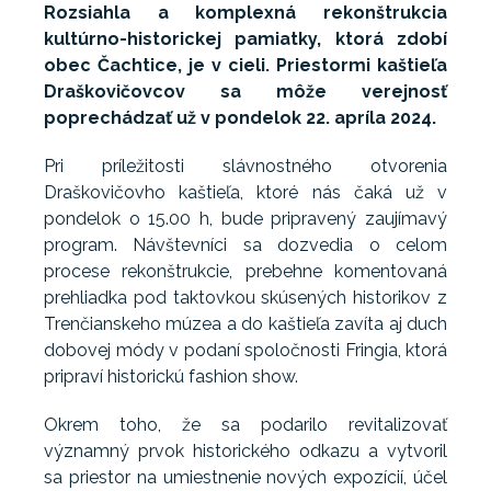
Rozsiahla a komplexná rekonštrukcia
kultúrno-historickej pamiatky, ktorá zdobí
obec Čachtice, je v cieli. Priestormi kaštieľa
Draškovičovcov sa môže verejnosť
poprechádzať už v pondelok 22. apríla 2024.
Pri príležitosti slávnostného otvorenia
Draškovičovho kaštieľa, ktoré nás čaká už v
pondelok o 15.00 h, bude pripravený zaujímavý
program. Návštevníci sa dozvedia o celom
procese rekonštrukcie, prebehne komentovaná
prehliadka pod taktovkou skúsených historikov z
Trenčianskeho múzea a do kaštieľa zavíta aj duch
dobovej módy v podaní spoločnosti Fringia, ktorá
pripraví historickú fashion show.
Okrem toho, že sa podarilo revitalizovať
významný prvok historického odkazu a vytvoril
sa priestor na umiestnenie nových expozícií, účel