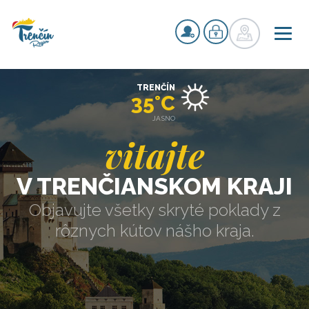
TRENČÍN
35°C
JASNO
vitajte
V TRENČIANSKOM KRAJI
Objavujte všetky skryté poklady z
rôznych kútov nášho kraja.