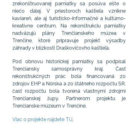
zrekonštruovanej pamiatky sa posúva ešte o
niečo ďalej. V priestoroch kaštieľa vznikne
kaviareň, ale aj turisticko-informačné a kultúrno-
kreatívne centrum. Na rekonštrukciu pamiatky
nadväzujú plány Trenčianskeho múzea v
Trenčíne, ktoré pripravuje projekt výsadby
záhrady v blízkosti Draškovičovho kaštieľa.
Pod obnovu historickej pamiatky sa podpísal
Trenčiansky samosprávny kraj. Časť
rekonštrukčných prác bola financovaná zo
zdrojov EHP a Nórska a zo štátneho rozpočtu SR,
časť rozpočtu bola tvorená vlastnými zdrojmi
Trenčianskej župy. Partnerom projektu je
Trenčianske múzeum v Trenčíne.
Viac o projekte nájdete TU
.