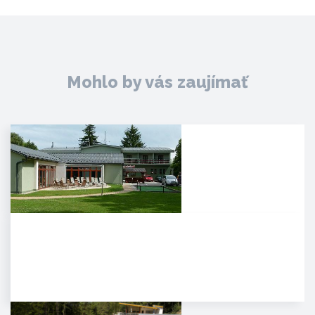
Mohlo by vás zaujímať
Agropenzión Adam
Oddych v prekrásnom
prírodnom prostredí
myjavských kopaníc. . Strávte
víkend v…