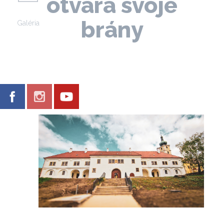
otvára svoje
brány
Galéria