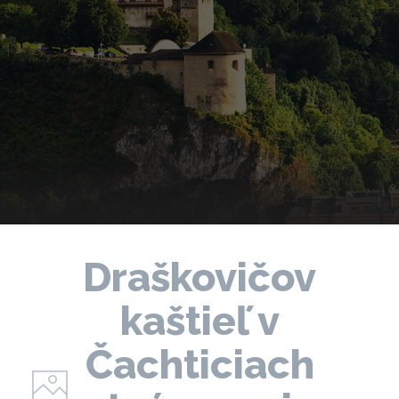
Draškovičov
kaštieľ v
Čachticiach