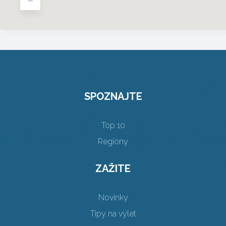
SPOZNAJTE
Top 10
Regióny
ZAŽITE
Novinky
Tipy na výlet