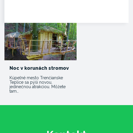
Iba najcitlivejšie uši poetických
duší tulákov dokážu zachytiť
clivú melódiu vzácnej…
Noc v korunách stromov
Kúpeľné mesto Trenčianske
Teplice sa pýši novou,
jedinečnou atrakciou. Môžete
tam…