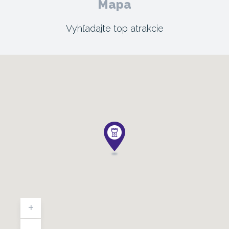
Mapa
Vyhľadajte top atrakcie
+
-