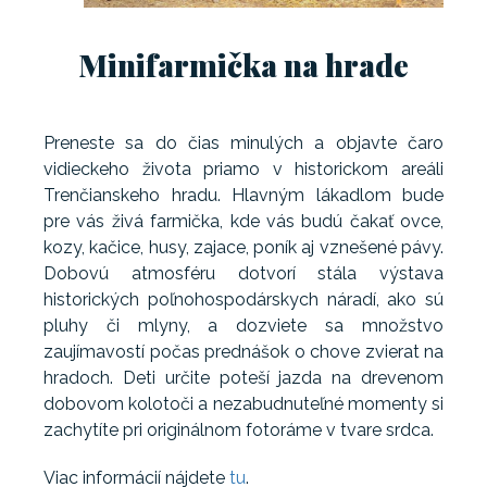
Minifarmička na hrade
Preneste sa do čias minulých a objavte čaro
vidieckeho života priamo v historickom areáli
Trenčianskeho hradu. Hlavným lákadlom bude
pre vás živá farmička, kde vás budú čakať ovce,
kozy, kačice, husy, zajace, poník aj vznešené pávy.
Dobovú atmosféru dotvorí stála výstava
historických poľnohospodárskych náradí, ako sú
pluhy či mlyny, a dozviete sa množstvo
zaujímavostí počas prednášok o chove zvierat na
hradoch. Deti určite poteší jazda na drevenom
dobovom kolotoči a nezabudnuteľné momenty si
zachytíte pri originálnom fotoráme v tvare srdca.
Viac informácií nájdete
tu
.