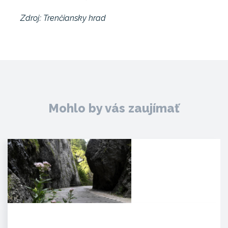
Zdroj: Trenčiansky hrad
Mohlo by vás zaujímať
Manínska tiesňava