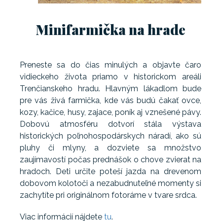
Minifarmička na hrade
Preneste sa do čias minulých a objavte čaro
vidieckeho života priamo v historickom areáli
Trenčianskeho hradu. Hlavným lákadlom bude
pre vás živá farmička, kde vás budú čakať ovce,
kozy, kačice, husy, zajace, poník aj vznešené pávy.
Dobovú atmosféru dotvorí stála výstava
historických poľnohospodárskych náradí, ako sú
pluhy či mlyny, a dozviete sa množstvo
zaujímavostí počas prednášok o chove zvierat na
hradoch. Deti určite poteší jazda na drevenom
dobovom kolotoči a nezabudnuteľné momenty si
zachytíte pri originálnom fotoráme v tvare srdca.
Viac informácií nájdete
tu
.