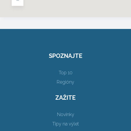
SPOZNAJTE
Top 10
Regióny
ZAŽITE
Novinky
Tipy na výlet