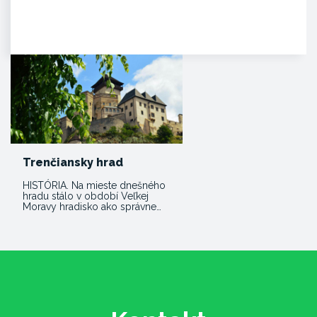
Dominantný a majestátny. Taký
je hrad Beckov. Vyrastá zo
skaly, je s ňou spätý ako sú s…
Trenčiansky hrad
HISTÓRIA. Na mieste dnešného
hradu stálo v období Veľkej
Moravy hradisko ako správne…