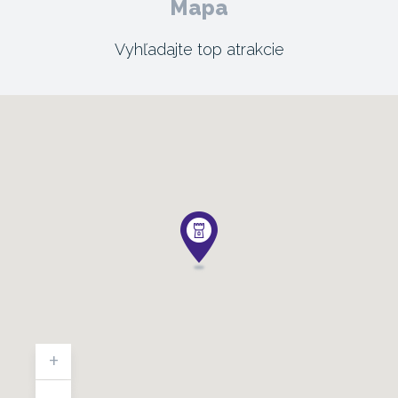
Mapa
Vyhľadajte top atrakcie
+
-