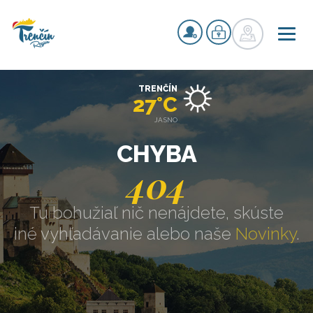
TRENČÍN
27°C
JASNO
CHYBA
404
Tu bohužiaľ nič nenájdete, skúste
iné vyhľadávanie alebo naše
Novinky
.