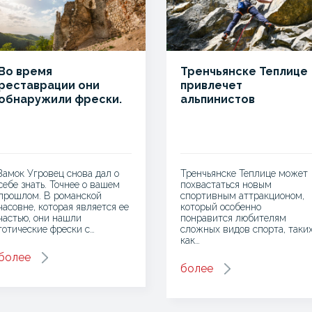
Во время
Тренчьянске Теплице
реставрации они
привлечет
обнаружили фрески.
альпинистов
Замок Угровец снова дал о
Тренчьянске Теплице может
себе знать. Точнее о вашем
похвастаться новым
прошлом. В романской
спортивным аттракционом,
часовне, которая является ее
который особенно
частью, они нашли
понравится любителям
готические фрески с…
сложных видов спорта, таки
как…
более
более