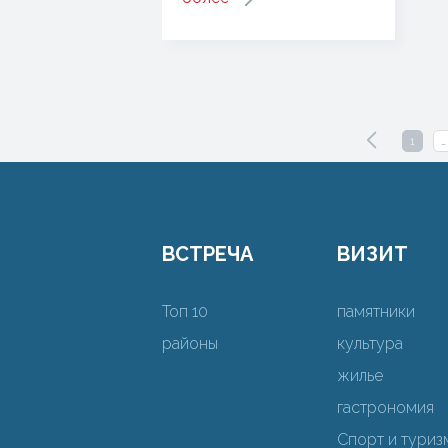
1
…
ВСТРЕЧА
ВИЗИТ
Топ 10
памятники
районы
культура
жилье
гастрономия
Спорт и туриз