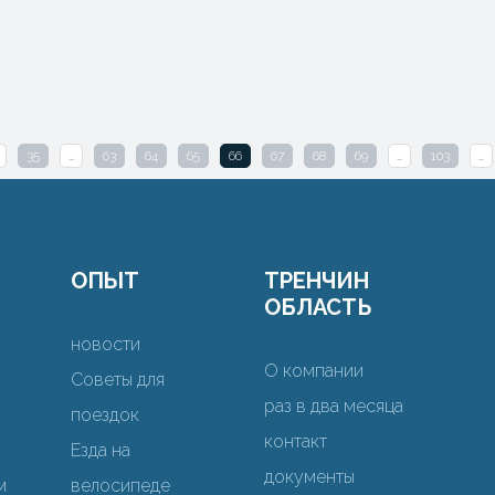
35
…
63
64
65
66
67
68
69
…
103
…
ОПЫТ
ТРЕНЧИН
ОБЛАСТЬ
новости
О компании
Советы для
раз в два месяца
поездок
контакт
Езда на
документы
м
велосипеде