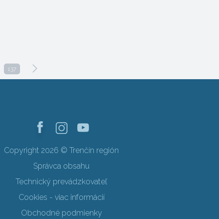
137
Copyright 2026 © Trenčín región
Správca obsahu
Technický prevádzkovateľ
Cookies - viac informácií
Obchodné podmienky