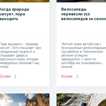
Когда природа
Велосипеды
рисует, пора
перевезли 210
выходить
велосипедов за сезон
Пора выходить - природа
Летний сезон автобусов с
рисует. Лито посылает нам
буксируемым велосипедным
прощальный поцелуй и
грузовиком в Тренчинском
открывает дверь в
регионе успешно
красочную осень, которая
завершился, с июня по
немедленно обнимает нас,
сентябрь им пользовались
чтобы…
многие…
более
более