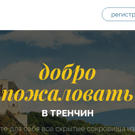
регист
добро
пожаловать
В ТРЕНЧИН
те для себя все скрытые сокровища из